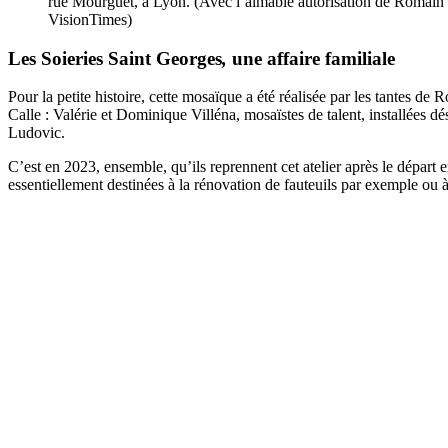
rue Mourguet, à Lyon. (Avec l’aimable autorisation de Romain d
VisionTimes)
Les Soieries Saint Georges
,
une affaire familiale
Pour la petite histoire, cette mosaïque a été réalisée par les tantes de
Calle : Valérie et Dominique Villéna, mosaïstes de talent, installées dé
Ludovic.
C’est en 2023, ensemble, qu’ils reprennent cet atelier après le départ e
essentiellement destinées à la rénovation de fauteuils par exemple ou à