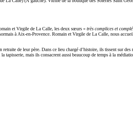
e La Calle) (À gauche). Vitrine de la boutique des Soieries Saint Geor
 Romain et Virgile de La Calle, les deux sœurs «
très complices et compl
sormais à Aix-en-Provence. Romain et Virgile de La Calle, nous accueillent
n retraite de leur père. Dans ce lieu chargé d’histoire, ils tissent sur d
 la tapisserie, mais ils consacrent aussi beaucoup de temps à la médiation