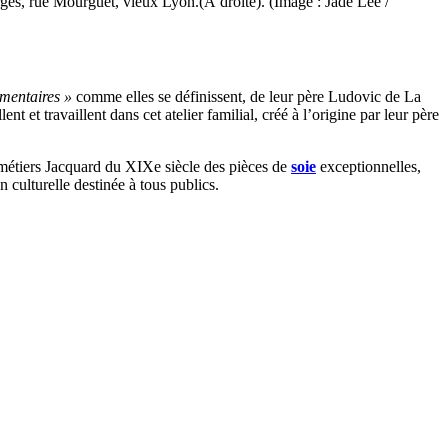
ges, rue Mourguet, vieux Lyon.(À droite). (Image : Jade Lee /
émentaires »
comme elles se définissent, de leur père Ludovic de La
 et travaillent dans cet atelier familial, créé à l’origine par leur père
es métiers Jacquard du XIXe siècle des pièces de
soie
exceptionnelles,
 culturelle destinée à tous publics.