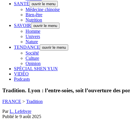
SANTÉ
ouvrir le menu
Médecine chinoise
Bien-être
Nutrition
SAVOIR
ouvrir le menu
Homme
Univers
Nature
TENDANCE
ouvrir le menu
Société
Culture
Opinion
SPÉCIAL SHEN YUN
VIDÉO
Podcasts
Tradition.
Lyon : l’entre-soies, soit l’ouverture des po
FRANCE
>
Tradition
Par
L. Lefebvre
Publié le 9 août 2025