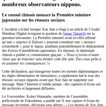
nombreux observateurs nippons.
Le
consul chinois menace la Première ministre
japonaise
sur les réseaux sociaux
L’incident a éclaté lorsque Xue Jian a réagi à un article de l’Asahi
Shimbun Digital évoquant la position de
Sanae Takaichi
sur la
question taïwanaise. La Première ministre avait en effet affirmé
qu’une
« urgence à Taïwan »
pourrait constituer une
« menace
existentielle »
pour le Japon, justifiant potentiellement le déploiement
des Forces d’autodéfense japonaises. En réponse, le diplomate
chinois a publié ce commentaire glaçant :
« Nous n’avons d’autre
choix que de trancher sans hésiter cette tête sale. Êtes-vous prêts à
en assumer les conséquences ?»
Cette déclaration, qui transgresse toutes les normes diplomatiques et
les règles élémentaires de bienséance, a rapidement fait le tour des
réseaux sociaux nippons avant que Xue Jian ne supprime son
message. Mais l’Internet n’oublie jamais : des captures d’écran ont
été archivées et largement diffusées.
Le 9 novembre, Kohei Watanabe, membre de l’assemblée
préfectorale de Fukushima, a publié sur X une capture d’écran du
message incriminé, déclarant sans détour :
« Les propos de Xue Jian