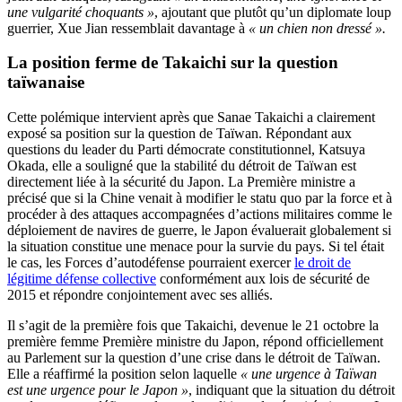
une vulgarité choquants »
, ajoutant que plutôt qu’un diplomate loup
guerrier, Xue Jian ressemblait davantage à
« un chien non dressé ».
La position ferme de Takaichi sur la question
taïwanaise
Cette polémique intervient après que Sanae Takaichi a clairement
exposé sa position sur la question de Taïwan. Répondant aux
questions du leader du Parti démocrate constitutionnel, Katsuya
Okada, elle a souligné que la stabilité du détroit de Taïwan est
directement liée à la sécurité du Japon. La Première ministre a
précisé que si la Chine venait à modifier le statu quo par la force et à
procéder à des attaques accompagnées d’actions militaires comme le
déploiement de navires de guerre, le Japon évaluerait globalement si
la situation constitue une menace pour la survie du pays. Si tel était
le cas, les Forces d’autodéfense pourraient exercer
le droit de
légitime défense collective
conformément aux lois de sécurité de
2015 et répondre conjointement avec ses alliés.
Il s’agit de la première fois que Takaichi, devenue le 21 octobre la
première femme Première ministre du Japon, répond officiellement
au Parlement sur la question d’une crise dans le détroit de Taïwan.
Elle a réaffirmé la position selon laquelle
« une urgence à Taïwan
est une urgence pour le Japon »
, indiquant que la situation du détroit