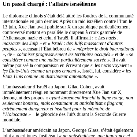
Un passif chargé : l’affaire israélienne
Le diplomate chinois s’était déjà attiré les foudres de la communauté
internationale en juin dernier. Après un raid israélien contre l’Iran le
13 juin, Xue Jian avait publié sur X un graphique particulièrement
controversé mettant en parallèle le drapeau à croix gammée de
l’Allemagne nazie et celui d’Israël. Il affirmait :
« Les nazis :
massacre des Juifs »
et
« Israël : des Juifs massacrent d’autres
peuples »
, accusant l’État hébreu de
« mépriser le droit international
»
, de
« coloniser progressivement les territoires occupés »
et de
« se
considérer comme une nation particulièrement sacrée »
. Il avait
même poussé la comparaison en écrivant que si les nazis voyaient
«
les États-Unis comme un pays ennemi »
, Israël, lui, considère
« les
États-Unis comme un distributeur automatique ».
L’ambassadeur d’Israël au Japon, Gilad Cohen, avait
immédiatement réagi en nommant directement Xue Jian sur X,
dénonçant des propos
« ayant largement franchi la ligne rouge, non
seulement honteux, mais constituant un antisémitisme flagrant,
extrêmement dangereux et insultant pour la mémoire de
l’Holocauste »
– le génocide des Juifs durant la Seconde Guerre
mondiale.
L’ambassadeur américain au Japon, George Glass, s’était également
joint aux critiques, fustigeant
« un antisémitisme, une ignorance et