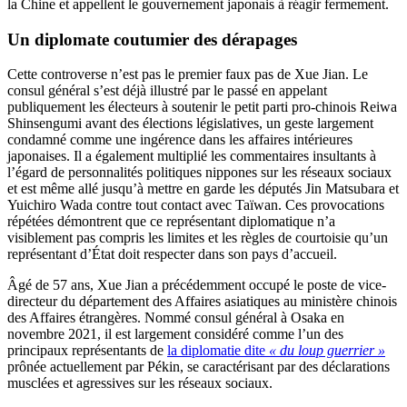
la Chine et appellent le gouvernement japonais à réagir fermement.
Un diplomate coutumier des dérapages
Cette controverse n’est pas le premier faux pas de Xue Jian. Le
consul général s’est déjà illustré par le passé en appelant
publiquement les électeurs à soutenir le petit parti pro-chinois Reiwa
Shinsengumi avant des élections législatives, un geste largement
condamné comme une ingérence dans les affaires intérieures
japonaises. Il a également multiplié les commentaires insultants à
l’égard de personnalités politiques nippones sur les réseaux sociaux
et est même allé jusqu’à mettre en garde les députés Jin Matsubara et
Yuichiro Wada contre tout contact avec Taïwan. Ces provocations
répétées démontrent que ce représentant diplomatique n’a
visiblement pas compris les limites et les règles de courtoisie qu’un
représentant d’État doit respecter dans son pays d’accueil.
Âgé de 57 ans, Xue Jian a précédemment occupé le poste de vice-
directeur du département des Affaires asiatiques au ministère chinois
des Affaires étrangères. Nommé consul général à Osaka en
novembre 2021, il est largement considéré comme l’un des
principaux représentants de
la diplomatie dite
« du loup guerrier »
prônée actuellement par Pékin, se caractérisant par des déclarations
musclées et agressives sur les réseaux sociaux.