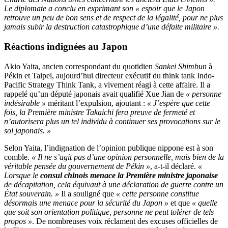
Le diplomate a conclu en exprimant son « espoir que le Japon
retrouve un peu de bon sens et de respect de la légalité, pour ne plus
jamais subir la destruction catastrophique d’une défaite militaire ».
Réactions indignées au Japon
Akio Yaita, ancien correspondant du quotidien
Sankei Shimbun
à
Pékin et Taipei, aujourd’hui directeur exécutif du think tank Indo-
Pacific Strategy Think Tank, a vivement réagi à cette affaire. Il a
rappelé qu’un député japonais avait qualifié Xue Jian de
« personne
indésirable »
méritant l’expulsion, ajoutant :
« J’espère que cette
fois, la Première ministre Takaichi fera preuve de fermeté et
n’autorisera plus un tel individu à continuer ses provocations sur le
sol japonais. »
Selon Yaita, l’indignation de l’opinion publique nippone est à son
comble.
« Il ne s’agit pas d’une opinion personnelle, mais bien de la
véritable pensée du gouvernement de Pékin »
, a-t-il déclaré.
«
Lorsque le
consul chinois menace la Première ministre japonaise
de décapitation, cela équivaut à une déclaration de guerre contre un
État souverain. »
Il a souligné que
« cette personne constitue
désormais une menace pour la sécurité du Japon »
et que
« quelle
que soit son orientation politique, personne ne peut tolérer de tels
propos »
. De nombreuses voix réclament des excuses officielles de