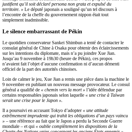
justifient qu’il soit déclaré persona non grata et expulsé du
territoire. »
Le député japonais a souligné qu’un tel discours à
l’encontre de la cheffe du gouvernement nippon était tout
simplement inadmissible.
Le silence embarrassant de Pékin
Le quotidien conservateur Sankei Shimbun a tenté de contacter le
consulat général de Chine à Osaka pour obtenir des éclaircissements
sur les intentions du diplomate, mais n’a pu joindre Xue Jian.
Jusqu’au 9 novembre à 19h30 (heure de Pékin), ces propos
n’avaient fait l’objet d’aucune confirmation ni d’aucun démenti
officiel de la part des autorités chinoises.
Loin de calmer le jeu, Xue Jian a remis une pièce dans la machine le
9 novembre en publiant un nouveau message provocateur. Le consul
général a qualifié de
« chemin vers la mort »
l’idée défendue par
certains responsables japonais selon laquelle
« une crise à Taïwan
serait une crise pour le Japon ».
Il a poursuivi en accusant Tokyo d’adopter
« une attitude
extrêmement imprudente qui trahit les obligations d’un pays vaincu
»
– une référence au fait que le Japon a perdu la Seconde Guerre
mondiale – et qui
« oublie complètement les dispositions de la
Charte des Nations unies concernant les anciens États ennemis ».