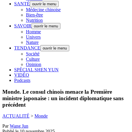
SANTÉ
ouvrir le menu
Médecine chinoise
Bien-être
Nutrition
SAVOIR
ouvrir le menu
Homme
Univers
Nature
TENDANCE
ouvrir le menu
Société
Culture
Opinion
SPÉCIAL SHEN YUN
VIDÉO
Podcasts
Monde.
Le consul chinois menace la Première
ministre japonaise : un incident diplomatique sans
précédent
ACTUALITÉ
>
Monde
Par
Wang Jun
Publié le 10 novembre 2025