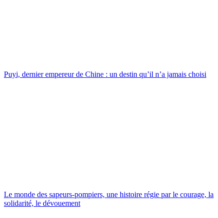
Puyi, dernier empereur de Chine : un destin qu’il n’a jamais choisi
Le monde des sapeurs-pompiers, une histoire régie par le courage, la
solidarité, le dévouement