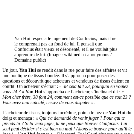
Yan Hui respecta le jugement de Confucius, mais il ne
le comprenait pas au fond de lui. Il pensait que
Confucius était vieux et désorienté, et il ne voulait plus
apprendre de lui. (Image : wikimedia / anonymous /
Domaine public)
Un jour,
Yan Hui
se rendit dans la rue pour faire des affaires et vit
une boutique de tissus bondée. Il s’approcha pour poser des
questions et découvrit que acheteurs et vendeurs de tissus étaient en
conflit. Un acheteur s’écriait :
« 38 cela fait 23, pourquoi en voulez-
vous 24 ? »
Yan Hui
s’approcha de l’acheteur, s’inclina et dit :
«
Mon cher frère, 38 font 24, comment est-ce possible que ce soit 23 ?
Vous avez mal calculé, cessez de vous disputer ».
L’acheteur de tissus, toujours incrédule, pointa le nez de
Yan Hui
du
doigt et menaça :
« Qui t’a demandé de venir juger ? Pour qui te
prends-tu ? Si tu veux juger, tu ne peux que trouver Confucius. Lui
seul peut décider si c’est bien ou mal ! Allons le trouver pour qu’il te