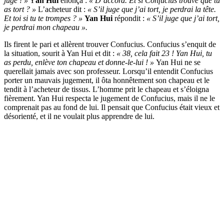
juge ! »
Y
an Hui
énonça :
« D’accord. Et si Confucius trouve que tu
as tort ? »
L’acheteur dit :
« S’il juge que j’ai tort, je perdrai la tête.
Et toi si tu te trompes ? »
Yan Hui
répondit :
« S’il juge que j’ai tort,
je perdrai mon chapeau ».
Ils firent le pari et allèrent trouver Confucius. Confucius s’enquit de
la situation, sourit à Yan Hui et dit :
« 38, cela fait 23 ! Yan Hui, tu
as perdu, enlève ton chapeau et donne-le-lui ! »
Yan Hui ne se
querellait jamais avec son professeur. Lorsqu’il entendit Confucius
porter un mauvais jugement, il ôta honnêtement son chapeau et le
tendit à l’acheteur de tissus. L’homme prit le chapeau et s’éloigna
fièrement. Yan Hui respecta le jugement de Confucius, mais il ne le
comprenait pas au fond de lui. Il pensait que Confucius était vieux et
désorienté, et il ne voulait plus apprendre de lui.