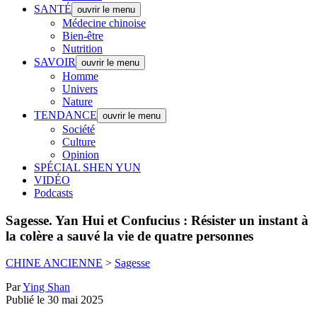
SANTÉ
ouvrir le menu
Médecine chinoise
Bien-être
Nutrition
SAVOIR
ouvrir le menu
Homme
Univers
Nature
TENDANCE
ouvrir le menu
Société
Culture
Opinion
SPÉCIAL SHEN YUN
VIDÉO
Podcasts
Sagesse.
Yan Hui et Confucius : Résister un instant à
la colère a sauvé la vie de quatre personnes
CHINE ANCIENNE
>
Sagesse
Par
Ying Shan
Publié le 30 mai 2025