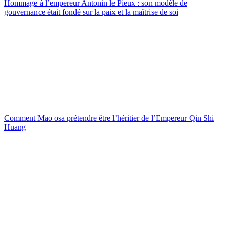
Hommage à l’empereur Antonin le Pieux : son modèle de
gouvernance était fondé sur la paix et la maîtrise de soi
Comment Mao osa prétendre être l’héritier de l’Empereur Qin Shi
Huang