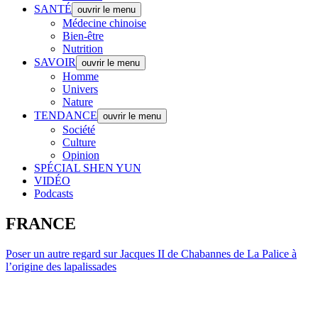
SANTÉ
ouvrir le menu
Médecine chinoise
Bien-être
Nutrition
SAVOIR
ouvrir le menu
Homme
Univers
Nature
TENDANCE
ouvrir le menu
Société
Culture
Opinion
SPÉCIAL SHEN YUN
VIDÉO
Podcasts
FRANCE
Poser un autre regard sur Jacques II de Chabannes de La Palice à
l’origine des lapalissades