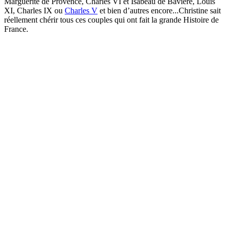
Marguerite de Provence, Charles VI et Isabeau de Bavière, Louis
XI, Charles IX ou
Charles V
et bien d’autres encore...Christine sait
réellement chérir tous ces couples qui ont fait la grande Histoire de
France.