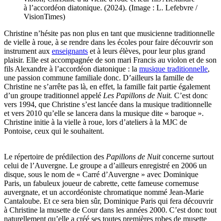
à l’accordéon diatonique. (2024). (Image : L. Lefebvre /
VisionTimes)
Christine n’hésite pas non plus en tant que musicienne traditionnelle
de vielle à roue, à se rendre dans les écoles pour faire découvrir son
instrument aux
enseignants
et à leurs élèves, pour leur plus grand
plaisir. Elle est accompagnée de son mari Francis au violon et de son
fils Alexandre à l’accordéon diatonique : la
musique traditionnelle
,
une passion commune familiale donc. D’ailleurs la famille de
Christine ne s’arrête pas là, en effet, la famille fait partie également
d’un groupe traditionnel appelé
Les Papillons de Nuit.
C’est donc
vers 1994, que Christine s’est lancée dans la musique traditionnelle
et vers 2010 qu’elle se lancera dans la musique dite « baroque ».
Christine initie à la vielle à roue, lors d’ateliers à la MJC de
Pontoise, ceux qui le souhaitent.
Le répertoire de prédilection des
Papillons de Nuit
concerne surtout
celui de l’Auvergne. Le groupe a d’ailleurs enregistré en 2006 un
disque, sous le nom de « Carré d’Auvergne » avec Dominique
Paris, un fabuleux joueur de cabrette, cette fameuse cornemuse
auvergnate, et un accordéoniste chromatique nommé Jean-Marie
Cantaloube. Et ce sera bien sûr, Dominique Paris qui fera découvrir
à Christine la musette de Cour dans les années 2000. C’est donc tout
naturellement qu’elle a créé ses toutes premières robes de musette