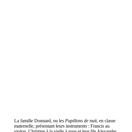
La famille Donnard, ou les
Papillons de nuit
, en classe
maternelle, présentant leurs instruments : Francis au
violon, Christine à la vielle à roue et leur fils Alexandre