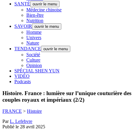
SANTÉ
ouvrir le menu
Médecine chinoise
Bien-être
Nutrition
SAVOIR
ouvrir le menu
Homme
Univers
Nature
TENDANCE
ouvrir le menu
Société
Culture
Opinion
SPÉCIAL SHEN YUN
VIDÉO
Podcasts
Histoire.
France : lumière sur l’unique couturière des
couples royaux et impériaux (2/2)
FRANCE
>
Histoire
Par
L. Lefebvre
Publié le 28 avril 2025