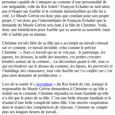
personne capable de s’attaquer au costume d’une personnalité de
cire inégalable, celle du Roi Soleil ! François Echalier ne tarit alors
pas d’éloges sur Aurélie et le costume époustouflant qu’elle lui a
créé. Le Musée Grévin est donc plus que confiant pour son propre
projet. C’est donc par l’intermédiaire de François Echalier que la
demande du Musée Grévin sera faite à la fille de Christine. Voilà,
donc une bénédiction pour Aurélie qui va asseoir sa notoriété, mais
elle n’oublie pas sa maman.
Christine est très fière de sa fille qui a accompli un travail colossal
sur ce costume, ce travail invisible, celui comme le précise
Christine :
« Tout ce travail qui ne se voit pas : le patronage, les
jupons, les dessous, la taille des tassettes, ces petites cravates
brodées autour de la ceinture... La décoration quant à elle, tout ce
qui est broderie sur le dessus du costume, les bijoux, les pierreries et
l’habillage des chaussures, tout cela Aurélie me l’a confiée car c’est
plus mon domaine de prédilection. »
Lors de la soirée d’
«
investiture
»
du Roi Soleil de cire, lorsque le
responsable du Musée Grévin demandera à Christine ce qu’elle a
réalisé sur le costume, Christine répondra en toute humilité qu’elle
n’a été que le joker de sa fille. C’est une belle réussite familiale et le
résultat d’une belle complicité mère-fille. Une sincère coopération
dans le respect des compétences de chacune. Christine ne compte
plus ses longues heures de travail...