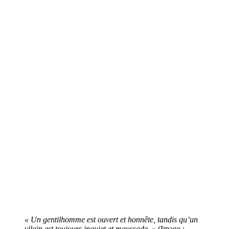
« Un gentilhomme est ouvert et honnête, tandis qu’un
vilain est toujours inquiet et maussade. »
(Image :