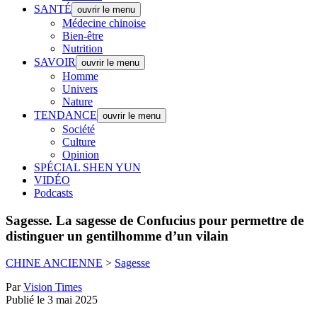
SANTÉ
ouvrir le menu
Médecine chinoise
Bien-être
Nutrition
SAVOIR
ouvrir le menu
Homme
Univers
Nature
TENDANCE
ouvrir le menu
Société
Culture
Opinion
SPÉCIAL SHEN YUN
VIDÉO
Podcasts
Sagesse.
La sagesse de Confucius pour permettre de
distinguer un gentilhomme d’un vilain
CHINE ANCIENNE
>
Sagesse
Par
Vision Times
Publié le 3 mai 2025