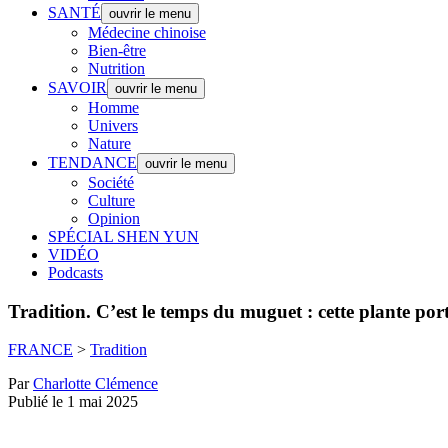
SANTÉ
ouvrir le menu
Médecine chinoise
Bien-être
Nutrition
SAVOIR
ouvrir le menu
Homme
Univers
Nature
TENDANCE
ouvrir le menu
Société
Culture
Opinion
SPÉCIAL SHEN YUN
VIDÉO
Podcasts
Tradition.
C’est le temps du muguet : cette plante por
FRANCE
>
Tradition
Par
Charlotte Clémence
Publié le 1 mai 2025