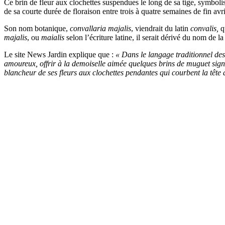
Ce brin de fleur aux clochettes suspendues le long de sa tige, symbolise
de sa courte durée de floraison entre trois à quatre semaines de fin avr
Son nom botanique,
convallaria majalis
, viendrait du latin
convalis,
qu
majalis
, ou
maialis
selon l’écriture latine, il serait dérivé du nom de la
Le site News Jardin explique que :
« Dans le langage traditionnel des 
amoureux, offrir à la demoiselle aimée quelques brins de muguet signi
blancheur de ses fleurs aux clochettes pendantes qui courbent la tête