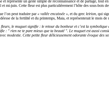
 et représente un geste simple de reconnaissance et de partage, tout en i
il et mi-juin. Cette fleur est plus particulièrement l’hôte des sous-bois d
e l’on peut traduire par
« vallée encaissée »
, et du grec
leirion
, qui sig
 déesse de la fertilité et du printemps, Maia, et représenterait le mois de 
fleurs, le muguet signifie : le retour du bonheur et c’est la symbolique
fie : " rien ne te pare mieux que ta beauté ". Le muguet est aussi con
 avec modestie. Cette petite fleur délicieusement odorante évoque des s