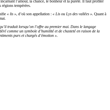
ncarnant l’amour, la chance, le bonheur et la pureté. Il faut profiter
es régions tempérées.
nifie
« lis »
, d’où son appellation :
« Lis ou Lys des vallées »
. Quant à
mai.
 qu’il traduit lorsqu’on l’offre au premier mai. Dans le langage
sidéré comme un symbole d’humilité et de chasteté en raison de la
entiments purs et chargés d’émotion ».