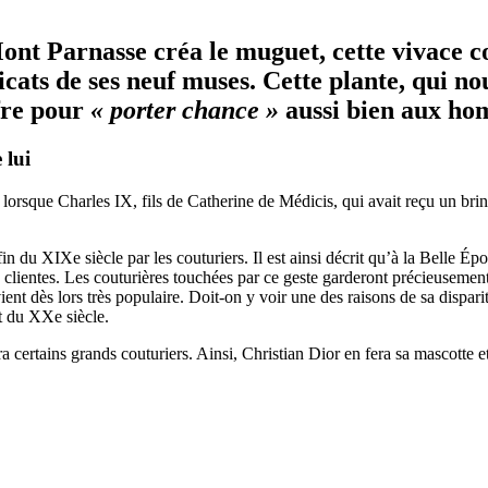
 Mont Parnasse créa le muguet, cette vivace 
cats de ses neuf muses. Cette plante, qui n
fre pour
« porter chance »
aussi bien aux h
 lui
is, lorsque Charles IX, fils de Catherine de Médicis, qui avait reçu un
fin du XIXe siècle par les couturiers. Il est ainsi décrit qu’à la Belle Épo
rs clientes. Les couturières touchées par ce geste garderont précieusem
nt dès lors très populaire. Doit-on y voir une des raisons de sa disparit
ut du XXe siècle.
 certains grands couturiers. Ainsi, Christian Dior en fera sa mascotte 