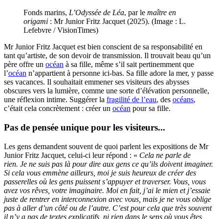
Fonds marins,
L’Odyssée de Léa
, par le
maître en
origami
: Mr Junior Fritz Jacquet (2025). (Image : L.
Lefebvre / VisionTimes)
Mr Junior Fritz Jacquet est bien conscient de sa responsabilité en
tant qu’artiste, de son devoir de transmission. Il trouvait beau qu’un
père offre un
océan
à sa fille, même s’il sait pertinemment que
l’
océan
n’appartient à personne ici-bas. Sa fille adore la mer, y passe
ses vacances. Il souhaitait emmener ses visiteurs des abysses
obscures vers la lumière, comme une sorte d’élévation personnelle,
une réflexion intime. Suggérer la
fragilité de l’eau
, des
océans
,
c’était cela concrètement : créer un
océan
pour sa fille.
Pas de pensée unique pour les visiteurs...
Les gens demandent souvent de quoi parlent les expositions de Mr
Junior Fritz Jacquet, celui-ci leur répond : «
Cela ne parle de
rien. Je ne suis pas là pour dire aux gens ce qu’ils doivent imaginer.
Si cela vous emmène ailleurs, moi je suis heureux de créer des
passerelles où les gens puissent s’appuyer et traverser. Vous, vous
avez vos rêves, votre imaginaire. Moi en fait, j’ai le mien et j’essaie
juste de rentrer en interconnexion avec vous, mais je ne vous oblige
pas à aller d’un côté ou de l’autre. C’est pour cela que très souvent
il n’y a pas de textes explicatifs, ni rien dans le sens où vous êtes