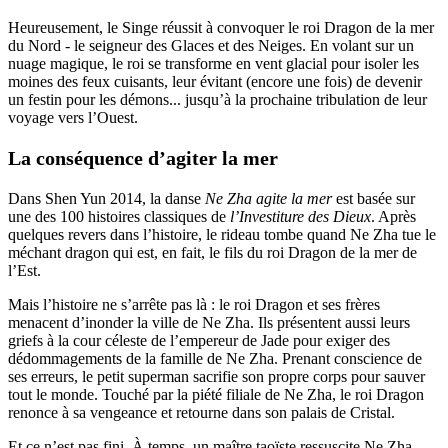
Heureusement, le Singe réussit à convoquer le roi Dragon de la mer
du Nord - le seigneur des Glaces et des Neiges. En volant sur un
nuage magique, le roi se transforme en vent glacial pour isoler les
moines des feux cuisants, leur évitant (encore une fois) de devenir
un festin pour les démons... jusqu’à la prochaine tribulation de leur
voyage vers l’Ouest.
La conséquence d’agiter la mer
Dans Shen Yun 2014, la danse
Ne Zha agite la mer
est basée sur
une des 100 histoires classiques de
l’Investiture des Dieux
. Après
quelques revers dans l’histoire, le rideau tombe quand Ne Zha tue le
méchant dragon qui est, en fait, le fils du roi Dragon de la mer de
l’Est.
Mais l’histoire ne s’arrête pas là : le roi Dragon et ses frères
menacent d’inonder la ville de Ne Zha. Ils présentent aussi leurs
griefs à la cour céleste de l’empereur de Jade pour exiger des
dédommagements de la famille de Ne Zha. Prenant conscience de
ses erreurs, le petit superman sacrifie son propre corps pour sauver
tout le monde. Touché par la piété filiale de Ne Zha, le roi Dragon
renonce à sa vengeance et retourne dans son palais de Cristal.
Et ce n’est pas fini. À temps, un maître taoïste ressuscite Ne Zha