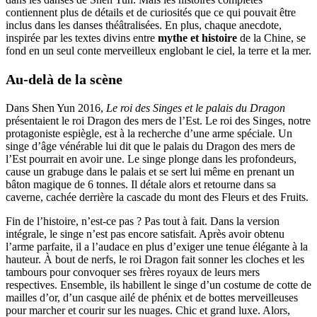
contiennent plus de détails et de curiosités que ce qui pouvait être
inclus dans les danses théâtralisées. En plus, chaque anecdote,
inspirée par les textes divins entre
mythe et histoire
de la Chine, se
fond en un seul conte merveilleux englobant le ciel, la terre et la mer.
Au-delà de la scène
Dans Shen Yun 2016,
Le roi des Singes et le palais du Dragon
présentaient le roi Dragon des mers de l’Est. Le roi des Singes, notre
protagoniste espiègle, est à la recherche d’une arme spéciale. Un
singe d’âge vénérable lui dit que le palais du Dragon des mers de
l’Est pourrait en avoir une. Le singe plonge dans les profondeurs,
cause un grabuge dans le palais et se sert lui même en prenant un
bâton magique de 6 tonnes. Il détale alors et retourne dans sa
caverne, cachée derrière la cascade du mont des Fleurs et des Fruits.
Fin de l’histoire, n’est-ce pas ? Pas tout à fait. Dans la version
intégrale, le singe n’est pas encore satisfait. Après avoir obtenu
l’arme parfaite, il a l’audace en plus d’exiger une tenue élégante à la
hauteur. À bout de nerfs, le roi Dragon fait sonner les cloches et les
tambours pour convoquer ses frères royaux de leurs mers
respectives. Ensemble, ils habillent le singe d’un costume de cotte de
mailles d’or, d’un casque ailé de phénix et de bottes merveilleuses
pour marcher et courir sur les nuages. Chic et grand luxe. Alors,