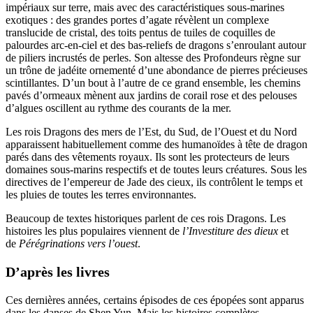
impériaux sur terre, mais avec des caractéristiques sous-marines
exotiques : des grandes portes d’agate révèlent un complexe
translucide de cristal, des toits pentus de tuiles de coquilles de
palourdes arc-en-ciel et des bas-reliefs de dragons s’enroulant autour
de piliers incrustés de perles. Son altesse des Profondeurs règne sur
un trône de jadéite ornementé d’une abondance de pierres précieuses
scintillantes. D’un bout à l’autre de ce grand ensemble, les chemins
pavés d’ormeaux mènent aux jardins de corail rose et des pelouses
d’algues oscillent au rythme des courants de la mer.
Les rois Dragons des mers de l’Est, du Sud, de l’Ouest et du Nord
apparaissent habituellement comme des humanoïdes à tête de dragon
parés dans des vêtements royaux. Ils sont les protecteurs de leurs
domaines sous-marins respectifs et de toutes leurs créatures. Sous les
directives de l’empereur de Jade des cieux, ils contrôlent le temps et
les pluies de toutes les terres environnantes.
Beaucoup de textes historiques parlent de ces rois Dragons. Les
histoires les plus populaires viennent de
l’Investiture des dieux
et
de
Pérégrinations vers l’ouest
.
D’après les livres
Ces dernières années, certains épisodes de ces épopées sont apparus
dans les danses de Shen Yun. Mais les histoires complètes