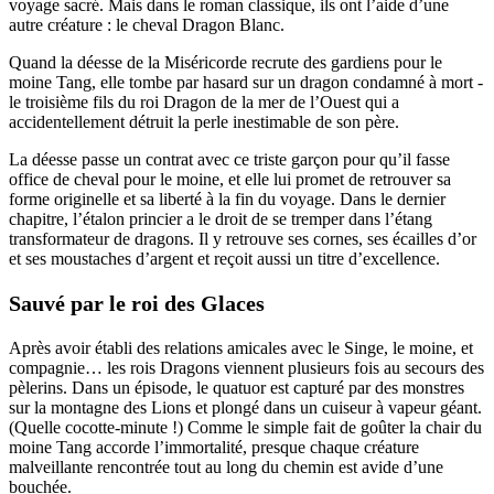
voyage sacré. Mais dans le roman classique, ils ont l’aide d’une
autre créature : le cheval Dragon Blanc.
Quand la déesse de la Miséricorde recrute des gardiens pour le
moine Tang, elle tombe par hasard sur un dragon condamné à mort -
le troisième fils du roi Dragon de la mer de l’Ouest qui a
accidentellement détruit la perle inestimable de son père.
La déesse passe un contrat avec ce triste garçon pour qu’il fasse
office de cheval pour le moine, et elle lui promet de retrouver sa
forme originelle et sa liberté à la fin du voyage. Dans le dernier
chapitre, l’étalon princier a le droit de se tremper dans l’étang
transformateur de dragons. Il y retrouve ses cornes, ses écailles d’or
et ses moustaches d’argent et reçoit aussi un titre d’excellence.
Sauvé par le roi des Glaces
Après avoir établi des relations amicales avec le Singe, le moine, et
compagnie… les rois Dragons viennent plusieurs fois au secours des
pèlerins. Dans un épisode, le quatuor est capturé par des monstres
sur la montagne des Lions et plongé dans un cuiseur à vapeur géant.
(Quelle cocotte-minute !) Comme le simple fait de goûter la chair du
moine Tang accorde l’immortalité, presque chaque créature
malveillante rencontrée tout au long du chemin est avide d’une
bouchée.