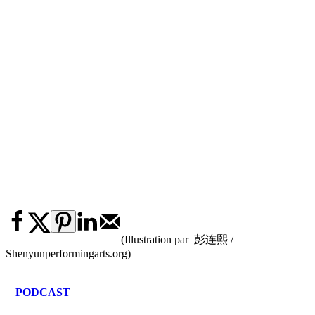
(Illustration par 彭连熙 /
Shenyunperformingarts.org)
PODCAST