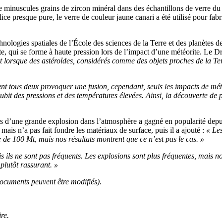
 minuscules grains de zircon minéral dans des échantillons de verre du d
lice presque pure, le verre de couleur jaune canari a été utilisé pour fabr
nologies spatiales de l’École des sciences de la Terre et des planètes de 
te, qui se forme à haute pression lors de l’impact d’une météorite. Le D
t lorsque des astéroïdes, considérés comme des objets proches de la Ter
t tous deux provoquer une fusion, cependant, seuls les impacts de météo
subit des pressions et des températures élevées. Ainsi, la découverte de 
ors d’une grande explosion dans l’atmosphère a gagné en popularité depu
is n’a pas fait fondre les matériaux de surface, puis il a ajouté :
« Le
de 100 Mt, mais nos résultats montrent que ce n’est pas le cas. »
s ils ne sont pas fréquents. Les explosions sont plus fréquentes, mais 
 plutôt rassurant. »
documents peuvent être modifiés).
re.