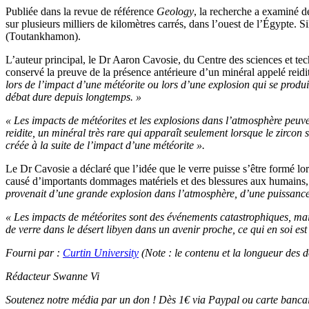
Publiée dans la revue de référence
Geology
, la recherche a examiné de
sur plusieurs milliers de kilomètres carrés, dans l’ouest de l’Égypte. Si
(Toutankhamon).
L’auteur principal, le Dr Aaron Cavosie, du Centre des sciences et tech
conservé la preuve de la présence antérieure d’un minéral appelé reidi
lors de l’impact d’une météorite ou lors d’une explosion qui se produi
débat dure depuis longtemps. »
« Les impacts de météorites et les explosions dans l’atmosphère peuven
reidite, un minéral très rare qui apparaît seulement lorsque le zircon 
créée à la suite de l’impact d’une météorite ».
Le Dr Cavosie a déclaré que l’idée que le verre puisse s’être formé l
causé d’importants dommages matériels et des blessures aux humains, ma
provenait d’une grande explosion dans l’atmosphère, d’une puissance 
« Les impacts de météorites sont des événements catastrophiques, mai
de verre dans le désert libyen dans un avenir proche, ce qui en soi est
Fourni par :
Curtin University
(Note : le contenu et la longueur des 
Rédacteur
Swanne Vi
Soutenez notre média par un don ! Dès 1€ via Paypal ou carte bancai