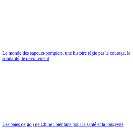
Le monde des sapeurs-pompiers, une histoire régie par le courage, la
solidarité, le dévouement
Les baies de goji de Chine : bienfaits pour la santé et la longévité