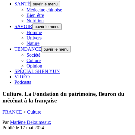
SANTÉ
ouvrir le menu
Médecine chinoise
Bien-être
Nutrition
SAVOIR
ouvrir le menu
Homme
Univers
Nature
TENDANCE
ouvrir le menu
Société
Culture
Opinion
SPÉCIAL SHEN YUN
VIDÉO
Podcasts
Culture.
La Fondation du patrimoine, fleuron du
mécénat à la française
FRANCE
>
Culture
Par
Marlène Deloumeaux
Publié le 17 mai 2024