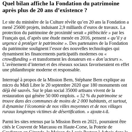
Quel bilan affiche la Fondation du patrimoine
après plus de 20 ans d’existence ?
Le site du ministère de la Culture révèle qu’en 20 ans la Fondation a
mené 25600 projets, induisant 2,9 milliards d’euros de travaux. La
protection du patrimoine de proximité serait
« plébiscitée »
par les
Français qui, d’après une étude menée en 2016, pensent
« qu’il y a
urgence à protéger le patrimoine ».
Des partenaires de la Fondation
du patrimoine soulignent l’essor des nouvelles technologies qui
dynamisent les financements participatifs modernes ou
«
crowdfunding »
et transforment les donateurs en
« don’acteurs ».
L’avènement d’internet et des réseaux sociaux favoriseraient en effet
une philanthropie moderne et responsable.
Interrogé à propos de la Mission Bern, Stéphane Bern explique au
micro du Midi Libre le 20 septembre 2020 que 180 monuments ont
déjà été sauvés. Sur le plan social 35000 artisans vivent de la
restauration qui génère 50 000 emplois.
« 52 % du patrimoine se
trouve dans des communes de moins de 2 000 habitants, et surtout,
il dynamise l’économie de nos villes moyennes et de nos villages
ruraux longtemps victimes de désertification. »
ajoute-t-il.
Parmi les sites retenus par la Mission Bern en 2021, pourraient être
cités le Couvent de Marcassu en Haute-Corse, la Poterie de