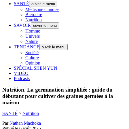
SANTÉ
ouvrir le menu
Médecine chinoise
Bien-être
Nutrition
SAVOIR
ouvrir le menu
Homme
Univers
Nature
TENDANCE
ouvrir le menu
Société
Culture
Opinion
SPÉCIAL SHEN YUN
VIDÉO
Podcasts
Nutrition.
La germination simplifiée : guide du
débutant pour cultiver des graines germées à la
maison
SANTÉ
>
Nutrition
Par
Nathan Machoka
Publié le 6 août 2025