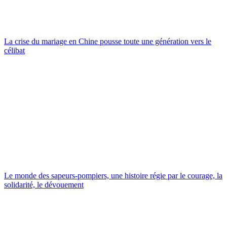
La crise du mariage en Chine pousse toute une génération vers le
célibat
Le monde des sapeurs-pompiers, une histoire régie par le courage, la
solidarité, le dévouement