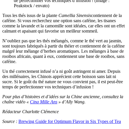
de perfectionner vos techniques d’infusion ! (Image :
Peakstock / envato)
Tous les thés issus de la plante
Camellia Sinensis
contiennent de la
caféine. Si vous recherchez une option sans caféine, les tisanes
comme la lavande et la camomille sont idéales, car elles ont un effet
calmant et apaisant qui favorise un meilleur sommeil.
N’oubliez pas que les thés mélangés, comme le thé vert au jasmin,
sont toujours fabriqués à partir du théier et contiennent de la caféine
malgré leur mélange d’herbes aromatiques. Les mélanges à base de
rooibos africain, quant à eux, contiennent une base de rooibos, sans
caféine.
Un thé correctement infusé n’a ni goût astringent ni amer. Depuis
des millénaires, les Chinois apprécient cette boisson sans lait ni
sucre. Si le goût du thé nature ne vous convient pas, il est peut-être
temps de perfectionner vos techniques d’infusion !
Pour plus d’histoires et d’idées sur la Chine ancienne, consultez la
chaîne vidéo «
Cinq Mille Ans
» d’Ally Wang.
Rédacteur Charlotte Clémence
Source :
Brewing Guide for Optimum Flavor in Six Types of Tea