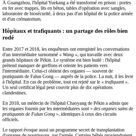
À Guangzhou, l'hôpital Yuekang a été transformé en prison : portes
en fer avec trappes, lits en béton, tables d'opération avec sangles,
laboratoire de biosécurité, à deux pas d'un hôpital de la police armée
et d'un crématorium.
Hôpitaux et trafiquants : un partage des rôles bien
rodé
Entre 2017 et 2018, les enquêteurs ont enregistré les conversations
d'un intermédiaire surnommé
« Wang »
, qui travaille avec deux
grands hôpitaux de Pékin. Le système est bien huilé : l'hôpital
prétend manquer de greffons et oriente les patients vers
l'intermédiaire. Celui-ci obtient des organes — souvent de
pratiquants de Falun Gong — auprès de la police. La nuit, il les livre
à l'hôpital. En cas de problème, tout est rejeté sur le
« trafiquant »
.
Un seul certificat légal peut couvrir plus de dix opérations
clandestines.
En 2018, un médecin de l'hôpital Chaoyang de Pékin a admis que
les organes fournis par les intermédiaires sont «
des organes sains de
pratiquants de Falun Gong
», identiques à ceux des circuits
officiels.
Le rapport évoque aussi un programme secret de transplantation
d'organes de nourrissons, par l'armée. Certains bébés proviendraient