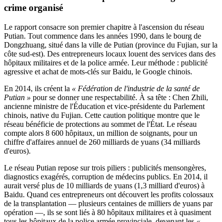
crime organisé
Le rapport consacre son premier chapitre à l'ascension du réseau
Putian. Tout commence dans les années 1990, dans le bourg de
Dongzhuang, situé dans la ville de Putian (province du Fujian, sur la
côte sud-est). Des entrepreneurs locaux louent des services dans des
hôpitaux militaires et de la police armée. Leur méthode : publicité
agressive et achat de mots-clés sur Baidu, le Google chinois.
En 2014, ils créent la
« Fédération de l'industrie de la santé de
Putian »
pour se donner une respectabilité. À sa tête : Chen Zhili,
ancienne ministre de l'Éducation et vice-présidente du Parlement
chinois, native du Fujian. Cette caution politique montre que le
réseau bénéficie de protections au sommet de l'État. Le réseau
compte alors 8 600 hôpitaux, un million de soignants, pour un
chiffre d'affaires annuel de 260 milliards de yuans (34 milliards
d'euros).
Le réseau Putian repose sur trois piliers : publicités mensongères,
diagnostics exagérés, corruption de médecins publics. En 2014, il
aurait versé plus de 10 milliards de yuans (1,3 milliard d'euros) à
Baidu. Quand ces entrepreneurs ont découvert les profits colossaux
de la transplantation — plusieurs centaines de milliers de yuans par
opération —, ils se sont liés à 80 hôpitaux militaires et à quasiment
tous les hôpitaux de la police armée provinciale, devenant les
«