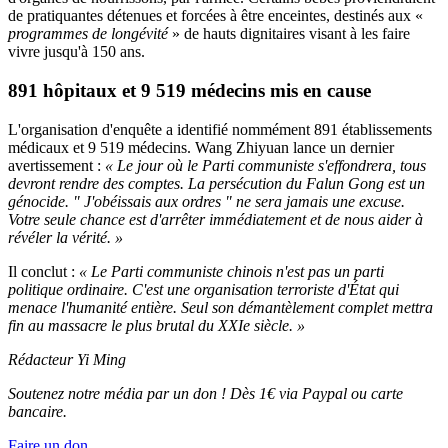
de pratiquantes détenues et forcées à être enceintes, destinés aux «
programmes de longévité
» de hauts dignitaires visant à les faire
vivre jusqu'à 150 ans.
891 hôpitaux et 9 519 médecins mis en cause
L'organisation d'enquête a identifié nommément 891 établissements
médicaux et 9 519 médecins. Wang Zhiyuan lance un dernier
avertissement :
« Le jour où le Parti communiste s'effondrera, tous
devront rendre des comptes. La persécution du Falun Gong est un
génocide. " J'obéissais aux ordres " ne sera jamais une excuse.
Votre seule chance est d'arrêter immédiatement et de nous aider à
révéler la vérité. »
Il conclut :
« Le Parti communiste chinois n'est pas un parti
politique ordinaire. C'est une organisation terroriste d'État qui
menace l'humanité entière. Seul son démantèlement complet mettra
fin au massacre le plus brutal du XXIe siècle. »
Rédacteur Yi Ming
Soutenez notre média par un don ! Dès 1€ via Paypal ou carte
bancaire.
Faire un don