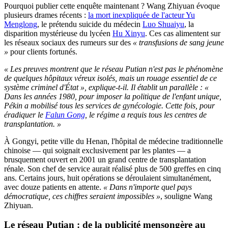
Pourquoi publier cette enquête maintenant ? Wang Zhiyuan évoque
plusieurs drames récents :
la mort inexpliquée de l'acteur Yu
Menglong
, le prétendu suicide du médecin
Luo Shuaiyu
, la
disparition mystérieuse du lycéen
Hu Xinyu
. Ces cas alimentent sur
les réseaux sociaux des rumeurs sur des
« transfusions de sang jeune
»
pour clients fortunés.
« Les preuves montrent que le réseau Putian n'est pas le phénomène
de quelques hôpitaux véreux isolés, mais un rouage essentiel de ce
système criminel d'État », explique-t-il. Il établit un parallèle : «
Dans les années 1980, pour imposer la politique de l'enfant unique,
Pékin a mobilisé tous les services de gynécologie. Cette fois, pour
éradiquer le
Falun Gong
, le régime a requis tous les centres de
transplantation. »
À Gongyi, petite ville du Henan, l'hôpital de médecine traditionnelle
chinoise — qui soignait exclusivement par les plantes — a
brusquement ouvert en 2001 un grand centre de transplantation
rénale. Son chef de service aurait réalisé plus de 500 greffes en cinq
ans. Certains jours, huit opérations se déroulaient simultanément,
avec douze patients en attente.
« Dans n'importe quel pays
démocratique, ces chiffres seraient impossibles »
, souligne Wang
Zhiyuan.
Le réseau Putian : de la publicité mensongère au