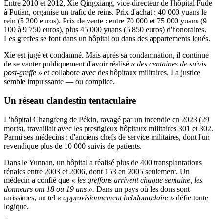
Entre 2010 et 2012, Xie Qingxiang, vice-directeur de l'hôpital Fude
à Putian, organise un trafic de reins. Prix d'achat : 40 000 yuans le
rein (5 200 euros). Prix de vente : entre 70 000 et 75 000 yuans (9
100 à 9 750 euros), plus 45 000 yuans (5 850 euros) d'honoraires.
Les greffes se font dans un hôpital ou dans des appartements loués.
Xie est jugé et condamné. Mais après sa condamnation, il continue
de se vanter publiquement d'avoir réalisé
« des centaines de suivis
post-greffe »
et collabore avec des hôpitaux militaires. La justice
semble impuissante — ou complice.
Un réseau clandestin tentaculaire
L'hôpital Changfeng de Pékin, ravagé par un incendie en 2023 (29
morts), travaillait avec les prestigieux hôpitaux militaires 301 et 302.
Parmi ses médecins : d'anciens chefs de service militaires, dont l'un
revendique plus de 10 000 suivis de patients.
Dans le Yunnan, un hôpital a réalisé plus de 400 transplantations
rénales entre 2003 et 2006, dont 153 en 2005 seulement. Un
médecin a confié que
« les greffons arrivent chaque semaine, les
donneurs ont 18 ou 19 ans ».
Dans un pays où les dons sont
rarissimes, un tel
« approvisionnement hebdomadaire »
défie toute
logique.