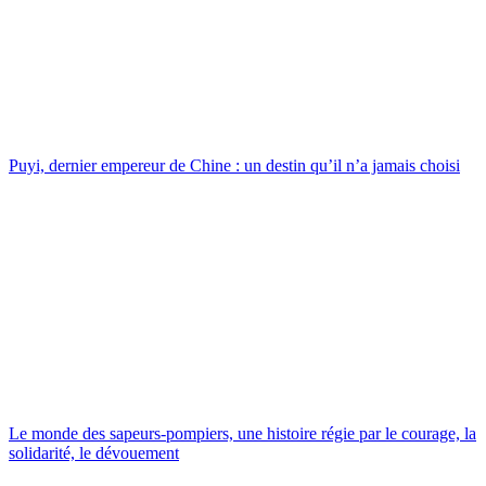
Puyi, dernier empereur de Chine : un destin qu’il n’a jamais choisi
Le monde des sapeurs-pompiers, une histoire régie par le courage, la
solidarité, le dévouement