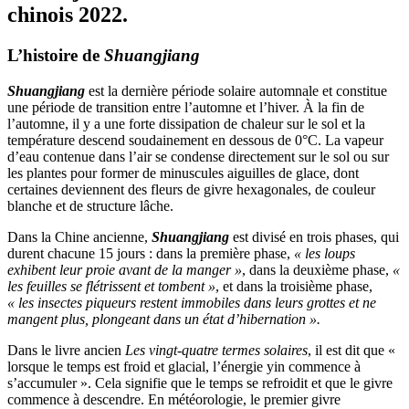
chinois 2022.
L’histoire de
Shuangjiang
Shuangjiang
est la dernière période solaire automnale et constitue
une période de transition entre l’automne et l’hiver. À la fin de
l’automne, il y a une forte dissipation de chaleur sur le sol et la
température descend soudainement en dessous de 0°C. La vapeur
d’eau contenue dans l’air se condense directement sur le sol ou sur
les plantes pour former de minuscules aiguilles de glace, dont
certaines deviennent des fleurs de givre hexagonales, de couleur
blanche et de structure lâche.
Dans la Chine ancienne,
Shuangjiang
est divisé en trois phases, qui
durent chacune 15 jours : dans la première phase,
« les loups
exhibent leur proie avant de la manger »
, dans la deuxième phase,
«
les feuilles se flétrissent et tombent »
, et dans la troisième phase,
« les insectes piqueurs restent immobiles dans leurs grottes et ne
mangent plus, plongeant dans un état d’hibernation ».
Dans le livre ancien
Les vingt-quatre termes solaires
, il est dit que «
lorsque le temps est froid et glacial, l’énergie yin commence à
s’accumuler ». Cela signifie que le temps se refroidit et que le givre
commence à descendre. En météorologie, le premier givre