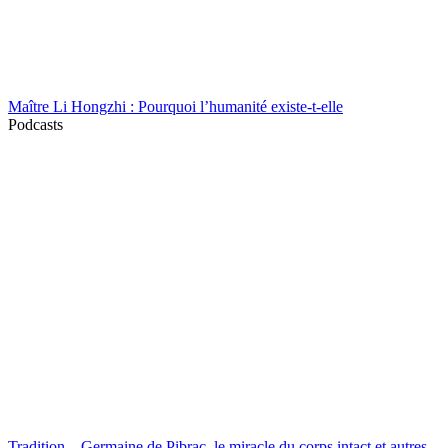
Maître Li Hongzhi : Pourquoi l’humanité existe-t-elle
Podcasts
Tradition – Germaine de Pibrac, le miracle du corps intact et autres