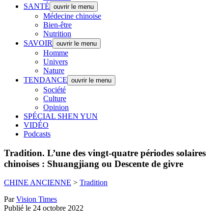
SANTÉ
ouvrir le menu
Médecine chinoise
Bien-être
Nutrition
SAVOIR
ouvrir le menu
Homme
Univers
Nature
TENDANCE
ouvrir le menu
Société
Culture
Opinion
SPÉCIAL SHEN YUN
VIDÉO
Podcasts
Tradition.
L’une des vingt-quatre périodes solaires
chinoises : Shuangjiang ou Descente de givre
CHINE ANCIENNE
>
Tradition
Par
Vision Times
Publié le 24 octobre 2022