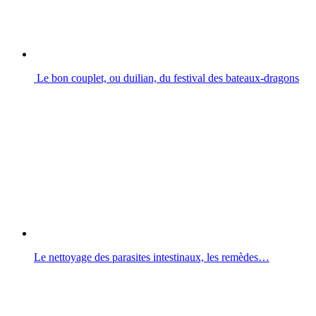
Le bon couplet, ou duilian, du festival des bateaux-dragons
Le nettoyage des parasites intestinaux, les remèdes…