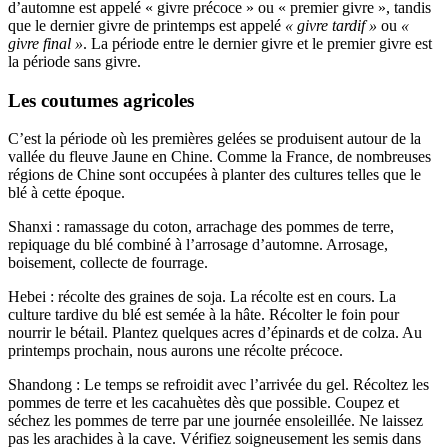
d’automne est appelé « givre précoce » ou « premier givre », tandis
que le dernier givre de printemps est appelé
« givre tardif »
ou
«
givre final »
. La période entre le dernier givre et le premier givre est
la période sans givre.
Les coutumes agricoles
C’est la période où les premières gelées se produisent autour de la
vallée du fleuve Jaune en Chine. Comme la France, de nombreuses
régions de Chine sont occupées à planter des cultures telles que le
blé à cette époque.
Shanxi : ramassage du coton, arrachage des pommes de terre,
repiquage du blé combiné à l’arrosage d’automne. Arrosage,
boisement, collecte de fourrage.
Hebei : récolte des graines de soja. La récolte est en cours. La
culture tardive du blé est semée à la hâte. Récolter le foin pour
nourrir le bétail. Plantez quelques acres d’épinards et de colza. Au
printemps prochain, nous aurons une récolte précoce.
Shandong : Le temps se refroidit avec l’arrivée du gel. Récoltez les
pommes de terre et les cacahuètes dès que possible. Coupez et
séchez les pommes de terre par une journée ensoleillée. Ne laissez
pas les arachides à la cave. Vérifiez soigneusement les semis dans