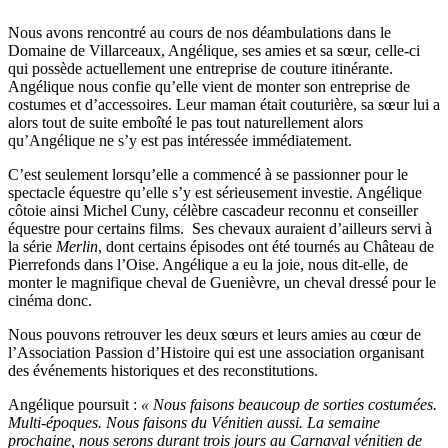
Nous avons rencontré au cours de nos déambulations dans le
Domaine de Villarceaux, Angélique, ses amies et sa sœur, celle-ci
qui possède actuellement une entreprise de couture itinérante.
Angélique nous confie qu’elle vient de monter son entreprise de
costumes et d’accessoires. Leur maman était couturière, sa sœur lui a
alors tout de suite emboîté le pas tout naturellement alors
qu’Angélique ne s’y est pas intéressée immédiatement.
C’est seulement lorsqu’elle a commencé à se passionner pour le
spectacle équestre qu’elle s’y est sérieusement investie. Angélique
côtoie ainsi Michel Cuny, célèbre cascadeur reconnu et conseiller
équestre pour certains films. Ses chevaux auraient d’ailleurs servi à
la série
Merlin
, dont certains épisodes ont été tournés au Château de
Pierrefonds dans l’Oise. Angélique a eu la joie, nous dit-elle, de
monter le magnifique cheval de Guenièvre, un cheval dressé pour le
cinéma donc.
Nous pouvons retrouver les deux sœurs et leurs amies au cœur de
l’Association Passion d’Histoire qui est une association organisant
des événements historiques et des reconstitutions.
Angélique poursuit :
« Nous faisons beaucoup de sorties costumées.
Multi-époques. Nous faisons du Vénitien aussi. La semaine
prochaine, nous serons durant trois jours au Carnaval vénitien de