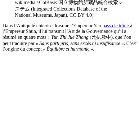
wikimedia / ColBase: 国立博物館所蔵品統合検索シ
ステム (Integrated Collections Database of the
National Museums, Japan), CC BY 4.0)
Dans l’Antiquité chinoise, lorsque l’Empereur Yao
passa le trône
à
l’Empereur Shun, il lui transmit l’Art de la Gouvernance qu’il a
résumé en quatre mots :
Yun Zhi Jue Zhong
(允执厥中), que l’on
peut traduire par
« Sans parti pris, sans excès ni insuffisance »
. C’est
l’origine du concept
« Équilibre et harmonie ».