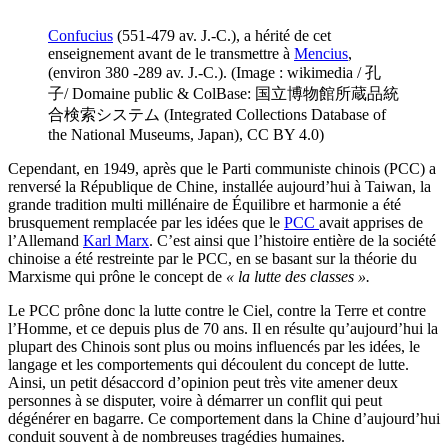
Confucius
(551-479 av. J.-C.), a hérité de cet
enseignement avant de le transmettre à
Mencius
,
(environ 380 -289 av. J.-C.). (Image : wikimedia / 孔
子/ Domaine public & ColBase: 国立博物館所蔵品統
合検索システム (Integrated Collections Database of
the National Museums, Japan), CC BY 4.0)
Cependant, en 1949, après que le Parti communiste chinois (PCC) a
renversé la République de Chine, installée aujourd’hui à Taiwan, la
grande tradition multi millénaire de Équilibre et harmonie a été
brusquement remplacée par les idées que le
PCC
avait apprises de
l’Allemand
Karl Marx
. C’est ainsi que l’histoire entière de la société
chinoise a été restreinte par le PCC, en se basant sur la théorie du
Marxisme qui prône le concept de
« la lutte des classes ».
Le PCC prône donc la lutte contre le Ciel, contre la Terre et contre
l’Homme, et ce depuis plus de 70 ans. Il en résulte qu’aujourd’hui la
plupart des Chinois sont plus ou moins influencés par les idées, le
langage et les comportements qui découlent du concept de lutte.
Ainsi, un petit désaccord d’opinion peut très vite amener deux
personnes à se disputer, voire à démarrer un conflit qui peut
dégénérer en bagarre. Ce comportement dans la Chine d’aujourd’hui
conduit souvent à de nombreuses tragédies humaines.