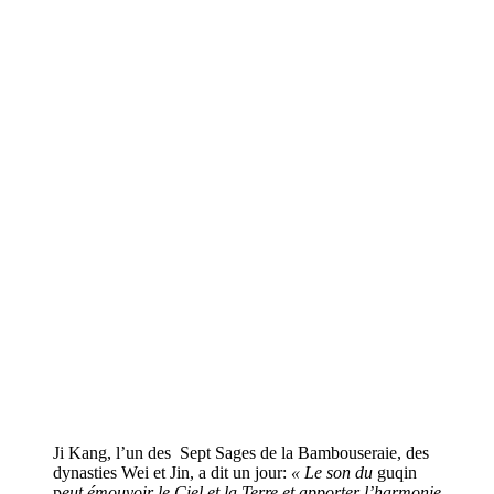
Ji Kang, l’un des Sept Sages de la Bambouseraie, des
dynasties Wei et Jin, a dit un jour:
« Le son du
guqin
p
eut émouvoir le Ciel et la Terre et apporter l’harmonie