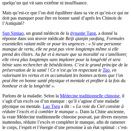
quelqu’un qui vit sans extrême ni insuffisance.
Mais qu’est-ce que l’on doit équilibrer dans sa vie et qu’est-ce qui ne
doit pas manquer pour être en bonne santé d’après les Chinois de
l’Antiquité?
Sun Simiao
, un grand médecin de la
dynastie Tang
, a donné la
réponse dans son œuvre médicale
Beiji qianjin yaofang, Formules
essentielles valant mille or pour les urgences : « Si une personne
manque de vertu, elle ne peut pas vivre longtemps même si elle
prend des élixirs. Au fur et à mesure que sa moralité va s’améliorer,
elle vivra plus longtemps sans implorer pour la longévité et sera
bénie sans rechercher de bénédictions. C’est le grand principe de la
préservation de la santé ! Ce n’est qu’en respectant le
Tao
, en
valorisant les vertus et en accumulant les bonnes actions que l’on
peut être en bonne santé physique et mentale et profiter à la fois du
bonheur et de la longévité ».
Parlons de la maladie. Selon la
Médecine traditionnelle chinoise
, il
s’agit d’un excès ou d’un manque : qu’il s’agisse d’une maladie
physique ou mentale.
Lao Tseu
a dit :
« La voie du Ciel consiste à
réduire l’excès et à combler le manque ».
Dans la Chine ancienne,
la vraie Médecine traditionnelle chinoise pouvait, par divers moyens
inattendus, réduire l’excès et compléter le manque, afin de ramener
le corps, l’esprit et l’énergie d’une personne à un état optimal : c’est-