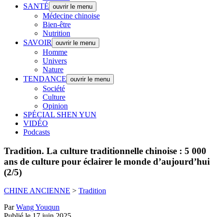
SANTÉ
ouvrir le menu
Médecine chinoise
Bien-être
Nutrition
SAVOIR
ouvrir le menu
Homme
Univers
Nature
TENDANCE
ouvrir le menu
Société
Culture
Opinion
SPÉCIAL SHEN YUN
VIDÉO
Podcasts
Tradition.
La culture traditionnelle chinoise : 5 000
ans de culture pour éclairer le monde d’aujourd’hui
(2/5)
CHINE ANCIENNE
>
Tradition
Par
Wang Youqun
Publié le 17 juin 2025