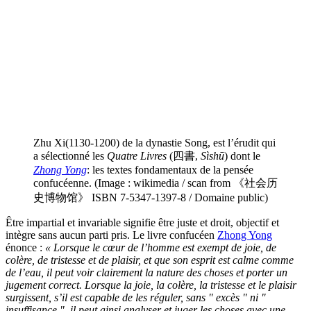
Zhu Xi(1130-1200) de la dynastie Song, est l’érudit qui
a sélectionné les
Quatre Livres
(四書,
Sìshū
) dont le
Zhong Yong
: les textes fondamentaux de la pensée
confucéenne. (Image : wikimedia / scan from 《社会历
史博物馆》 ISBN 7-5347-1397-8 / Domaine public)
Être impartial et invariable signifie être juste et droit, objectif et
intègre sans aucun parti pris. Le livre confucéen
Zhong Yong
énonce :
« Lorsque le cœur de l’homme est exempt de joie, de
colère, de tristesse et de plaisir, et que son esprit est calme comme
de l’eau, il peut voir clairement la nature des choses et porter un
jugement correct. Lorsque la joie, la colère, la tristesse et le plaisir
surgissent, s’il est capable de les réguler, sans " excès " ni "
insuffisance ", il peut ainsi analyser et juger les choses avec une