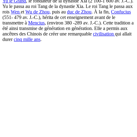
Yu le Grand
, le fondateur de la dynastie Xia (2 100-1 600 av. J.-C.).
Yu le passa au roi Tang de la dynastie Xia. Le roi Tang le passa aux
rois
Wen
et
Wu de Zhou,
puis au
duc de Zhou
. À la fin,
Confucius
(551- 479 av. J.-C.), hérita de cet enseignement avant de le
transmettre à
Mencius
, (environ 380 -289 av. J.-C.). Cette tradition a
été ainsi transmise de génération en génération. Elle a permis aux
ancêtres des Chinois de créer une remarquable
civilisation
qui allait
durer
cinq mille ans
.