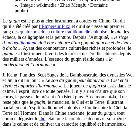
»
. (Image : wikimedia / Zhao Mengfu / Domaine
public)
Le
guqin
est le plus ancien instrument à cordes en Chine. On dit
qu’il a été créé par
l’Empereur Fuxi
et qu’il se classe au premier
rang des
quatre arts de la culture traditionnelle chinoise
: le
qin
, les
échecs, la calligraphie et la peinture. Depuis l’Antiquité,
« le siège
d’un
gentilhomme
doit être entouré d’un
guqin
à gauche et de livres
à droite ».
Ayant des connotations culturelles riches et profondes, le
guqin
est l’instrument favori des lettrés et des érudits chinois depuis
des milliers d’années. L’essence du guqin réside dans
« la
modération et l’harmonie ».
Ji Kang, l’un des Sept Sages de la Bambouseraie, des dynasties Wei
et Jin, a dit un jour :
« Le son du
guqin
peut émouvoir le Ciel et la
Terre et apporter l’harmonie »
. Le joueur de
guqin
est assis dans le
calme, l’esprit libre de toute pensée. Il n’y a rien d’autre que son
corps, le passé et le présent n’existent plus. À ce moment-là, il ne
reste plus que le
guqin
, le musicien, le Ciel et la Terre, illustrant
parfaitement l’esprit traditionnel chinois de l’unité entre le Ciel, la
Terre et l’Homme. Dans la Chine ancienne, jouer du
guqin
, tout
comme déguster le
thé,
était une façon de se découvrir soi-même
dans le calme et de cultiver un caractère équilibré et harmonieux.