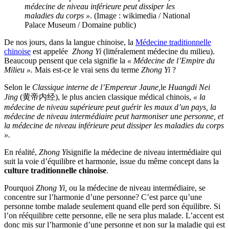
médecine de niveau inférieure peut dissiper les
maladies du corps »
. (Image : wikimedia / National
Palace Museum / Domaine public)
De nos jours, dans la langue chinoise, la
Médecine traditionnelle
chinoise
est appelée
Zhong Yi
(littéralement médecine du milieu).
Beaucoup pensent que cela signifie la
« Médecine de l’Empire du
Milieu ».
Mais est-ce le vrai sens du terme
Zhong Yi
?
Selon le
Classique interne de l’Empereur Jaune,
le
Huangdi Nei
Jing
(黄帝内经), le plus ancien classique médical chinois,
« la
médecine de niveau supérieure peut guérir les maux d’un pays, la
médecine de niveau intermédiaire peut harmoniser une personne, et
la médecine de niveau inférieure peut dissiper les maladies du corps
».
En réalité,
Zhong Yi
signifie la médecine de niveau intermédiaire qui
suit la voie d’équilibre et harmonie, issue du même concept dans la
culture traditionnelle chinoise
.
Pourquoi
Zhong Yi,
ou la médecine de niveau intermédiaire, se
concentre sur l’harmonie d’une personne? C’est parce qu’une
personne tombe malade seulement quand elle perd son équilibre. Si
l’on rééquilibre cette personne, elle ne sera plus malade. L’accent est
donc mis sur l’harmonie d’une personne et non sur la maladie qui est