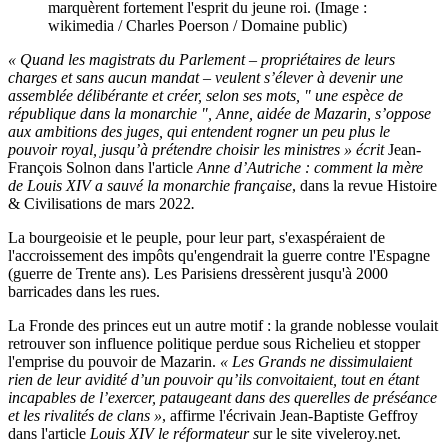
marquèrent fortement l'esprit du jeune roi. (Image :
wikimedia / Charles Poerson / Domaine public)
« Quand les magistrats du Parlement – propriétaires de leurs
charges et sans aucun mandat – veulent s’élever à devenir une
assemblée délibérante et créer, selon ses mots, " une espèce de
république dans la monarchie ", Anne, aidée de Mazarin, s’oppose
aux ambitions des juges, qui entendent rogner un peu plus le
pouvoir royal, jusqu’à prétendre choisir les ministres » écrit
Jean-
François Solnon dans l'article
Anne d’Autriche : comment la mère
de Louis XIV a sauvé la monarchie française
, dans la revue Histoire
& Civilisations de mars 2022
.
La bourgeoisie et le peuple, pour leur part, s'exaspéraient de
l'accroissement des impôts qu'engendrait la guerre contre l'Espagne
(guerre de Trente ans). Les Parisiens dressèrent jusqu'à 2000
barricades dans les rues.
La Fronde des princes eut un autre motif : la grande noblesse voulait
retrouver son influence politique perdue sous Richelieu et stopper
l'emprise du pouvoir de Mazarin.
« Les
Grands ne dissimulaient
rien de leur avidité d’un pouvoir qu’ils convoitaient, tout en étant
incapables de l’exercer, pataugeant dans des querelles de préséance
et les rivalités de clans »
, affirme l'écrivain Jean-Baptiste Geffroy
dans l'article
Louis XIV le réformateur s
ur le site viveleroy.net.