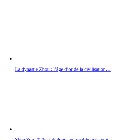
La dynastie Zhou : l’âge d’or de la civilisation…
Shen Yun 2026 : fabulous, incroyable mais vrai