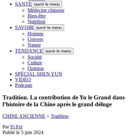
SANTÉ
ouvrir le menu
Médecine chinoise
Bien-être
Nutrition
SAVOIR
ouvrir le menu
Homme
Univers
Nature
TENDANCE
ouvrir le menu
Société
Culture
Opinion
SPÉCIAL SHEN YUN
VIDÉO
Podcasts
Tradition.
La contribution de Yu le Grand dans
l’histoire de la Chine après le grand déluge
CHINE ANCIENNE
>
Tradition
Par
Yi Fei
Publié le 5 juin 2024