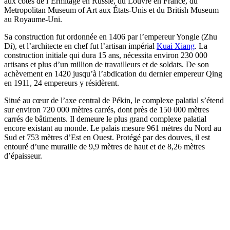
aux côtés de l’Ermitage en Russie, du Louvre en France, du
Metropolitan Museum of Art aux États-Unis et du British Museum
au Royaume-Uni.
Sa construction fut ordonnée en 1406 par l’empereur Yongle (Zhu
Di), et l’architecte en chef fut l’artisan impérial
Kuai Xiang
. La
construction initiale qui dura 15 ans, nécessita environ 230 000
artisans et plus d’un million de travailleurs et de soldats. De son
achèvement en 1420 jusqu’à l’abdication du dernier empereur Qing
en 1911, 24 empereurs y résidèrent.
Situé au cœur de l’axe central de Pékin, le complexe palatial s’étend
sur environ 720 000 mètres carrés, dont près de 150 000 mètres
carrés de bâtiments. Il demeure le plus grand complexe palatial
encore existant au monde. Le palais mesure 961 mètres du Nord au
Sud et 753 mètres d’Est en Ouest. Protégé par des douves, il est
entouré d’une muraille de 9,9 mètres de haut et de 8,26 mètres
d’épaisseur.