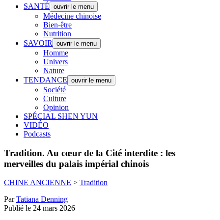
SANTÉ
ouvrir le menu
Médecine chinoise
Bien-être
Nutrition
SAVOIR
ouvrir le menu
Homme
Univers
Nature
TENDANCE
ouvrir le menu
Société
Culture
Opinion
SPÉCIAL SHEN YUN
VIDÉO
Podcasts
Tradition.
Au cœur de la Cité interdite : les
merveilles du palais impérial chinois
CHINE ANCIENNE
>
Tradition
Par
Tatiana Denning
Publié le 24 mars 2026