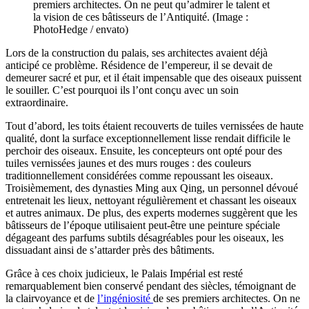
premiers architectes. On ne peut qu’admirer le talent et
la vision de ces bâtisseurs de l’Antiquité. (Image :
PhotoHedge / envato)
Lors de la construction du palais, ses architectes avaient déjà
anticipé ce problème. Résidence de l’empereur, il se devait de
demeurer sacré et pur, et il était impensable que des oiseaux puissent
le souiller. C’est pourquoi ils l’ont conçu avec un soin
extraordinaire.
Tout d’abord, les toits étaient recouverts de tuiles vernissées de haute
qualité, dont la surface exceptionnellement lisse rendait difficile le
perchoir des oiseaux. Ensuite, les concepteurs ont opté pour des
tuiles vernissées jaunes et des murs rouges : des couleurs
traditionnellement considérées comme repoussant les oiseaux.
Troisièmement, des dynasties Ming aux Qing, un personnel dévoué
entretenait les lieux, nettoyant régulièrement et chassant les oiseaux
et autres animaux. De plus, des experts modernes suggèrent que les
bâtisseurs de l’époque utilisaient peut-être une peinture spéciale
dégageant des parfums subtils désagréables pour les oiseaux, les
dissuadant ainsi de s’attarder près des bâtiments.
Grâce à ces choix judicieux, le Palais Impérial est resté
remarquablement bien conservé pendant des siècles, témoignant de
la clairvoyance et de
l’ingéniosité
de ses premiers architectes. On ne