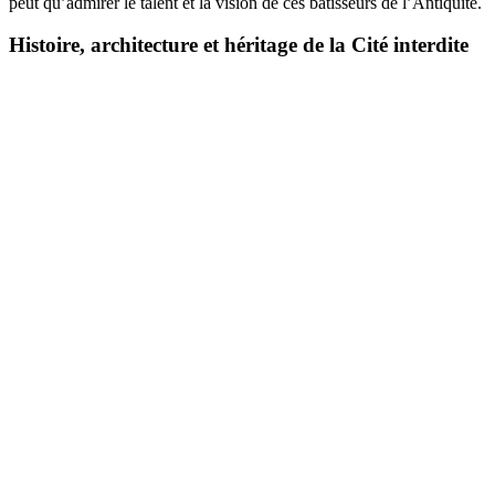
peut qu’admirer le talent et la vision de ces bâtisseurs de l’Antiquité.
Histoire, architecture et héritage de la Cité interdite