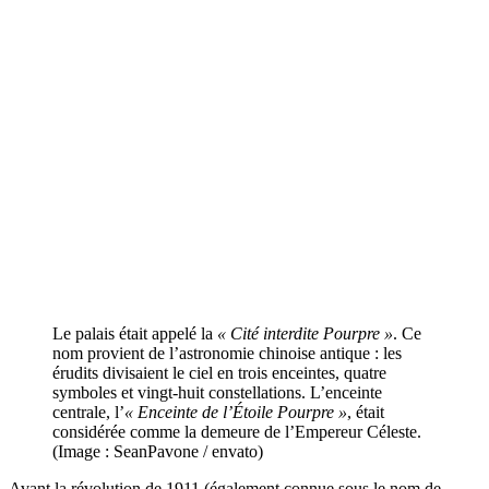
Le palais était appelé la
« Cité interdite Pourpre »
. Ce
nom provient de l’astronomie chinoise antique : les
érudits divisaient le ciel en trois enceintes, quatre
symboles et vingt-huit constellations. L’enceinte
centrale, l’
« Enceinte de l’Étoile Pourpre »
, était
considérée comme la demeure de l’Empereur Céleste.
(Image : SeanPavone / envato)
Avant la révolution de 1911 (également connue sous le nom de