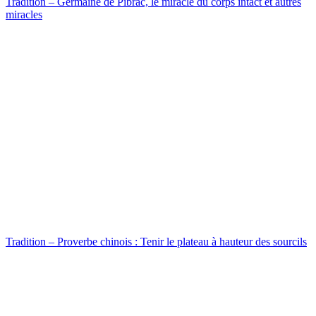
Tradition – Germaine de Pibrac, le miracle du corps intact et autres
miracles
Tradition – Proverbe chinois : Tenir le plateau à hauteur des sourcils