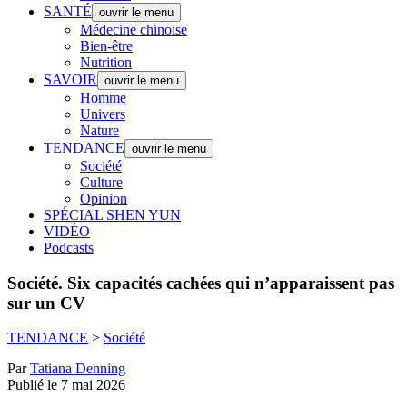
SANTÉ
ouvrir le menu
Médecine chinoise
Bien-être
Nutrition
SAVOIR
ouvrir le menu
Homme
Univers
Nature
TENDANCE
ouvrir le menu
Société
Culture
Opinion
SPÉCIAL SHEN YUN
VIDÉO
Podcasts
Société.
Six capacités cachées qui n’apparaissent pas
sur un CV
TENDANCE
>
Société
Par
Tatiana Denning
Publié le 7 mai 2026