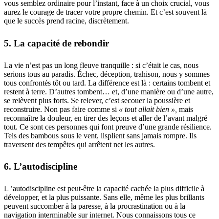
vous semblez ordinaire pour l’instant, face à un choix crucial, vous
aurez le courage de tracer votre propre chemin. Et c’est souvent là
que le succès prend racine, discrètement.
5. La capacité de rebondir
La vie n’est pas un long fleuve tranquille : si c’était le cas, nous
serions tous au paradis. Échec, déception, trahison, nous y sommes
tous confrontés tôt ou tard. La différence est là : certains tombent et
restent à terre. D’autres tombent… et, d’une manière ou d’une autre,
se relèvent plus forts. Se relever, c’est secouer la poussière et
reconstruire. Non pas faire comme si
« tout
allait bien »,
mais
reconnaître la douleur, en tirer des leçons et aller de l’avant malgré
tout. Ce sont ces personnes qui font preuve d’une grande résilience.
Tels des bambous sous le vent, ils​​plient sans jamais rompre. Ils
traversent des tempêtes qui arrêtent net les autres.
6. L’autodiscipline
L ’autodiscipline est peut-être la capacité cachée la plus difficile à
développer, et la plus puissante. Sans elle, même les plus brillants
peuvent succomber à la paresse, à la procrastination ou à la
navigation interminable sur internet. Nous connaissons tous ce