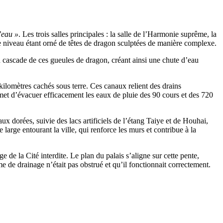
’eau »
. Les trois salles principales : la salle de l’Harmonie suprême, la
ue niveau étant orné de têtes de dragon sculptées de manière complexe.
en cascade de ces gueules de dragon, créant ainsi une chute d’eau
kilomètres cachés sous terre. Ces canaux relient des drains
rmet d’évacuer efficacement les eaux de pluie des 90 cours et des 720
ux dorées, suivie des lacs artificiels de l’étang Taiye et de Houhai,
 large entourant la ville, qui renforce les murs et contribue à la
de la Cité interdite. Le plan du palais s’aligne sur cette pente,
me de drainage n’était pas obstrué et qu’il fonctionnait correctement.