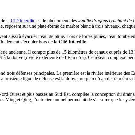
 de la
Cité interdite
est le phénomène des
« mille dragons crachant de l
nie, reposent sur une plate-forme de marbre blanc à trois niveaux, chaq
vent aussi à évacuer l’eau de pluie. Lors de fortes pluies, l’eau tombe 
r finalement s’écouler hors de
la Cité Interdite
.
erie ancienne. Il compte plus de 15 kilomètres de canaux et près de 13 
r et à la douve (rivière extérieure de l’Eau d’or). Ce réseau complexe pe
 trois défenses principales. La première est la rivière intérieure des Ea
 La troisième ligne de défense est la douve, un plan d’eau de 52 mètres de
ord-Ouest et plus basses au Sud-Est, complète la conception du drainage 
ties Ming et Qing, l’entretien annuel permettait de s’assurer que le systè