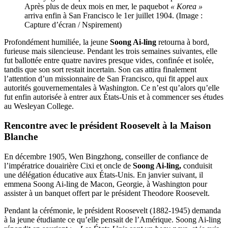
Après plus de deux mois en mer, le paquebot
« Korea »
arriva enfin à San Francisco le 1er juillet 1904. (Image :
Capture d’écran / Nspirement)
Profondément humiliée, la jeune
Soong Ai-ling
retourna à bord,
furieuse mais silencieuse. Pendant les trois semaines suivantes, elle
fut ballottée entre quatre navires presque vides, confinée et isolée,
tandis que son sort restait incertain. Son cas attira finalement
l’attention d’un missionnaire de San Francisco, qui fit appel aux
autorités gouvernementales à Washington. Ce n’est qu’alors qu’elle
fut enfin autorisée à entrer aux États-Unis et à commencer ses études
au Wesleyan College.
Rencontre avec le président Roosevelt à la Maison
Blanche
En décembre 1905, Wen Bingzhong, conseiller de confiance de
l’impératrice douairière Cixi et oncle de
Soong Ai-ling,
conduisit
une délégation éducative aux États-Unis. En janvier suivant, il
emmena Soong Ai-ling de Macon, Georgie, à Washington pour
assister à un banquet offert par le président Theodore Roosevelt.
Pendant la cérémonie, le président Roosevelt (1882-1945) demanda
à la jeune étudiante ce qu’elle pensait de l’Amérique. Soong Ai-ling