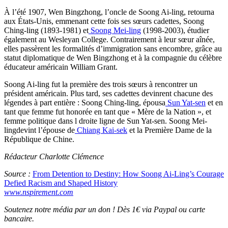
À l’été 1907, Wen Bingzhong, l’oncle de Soong Ai-ling, retourna
aux États-Unis, emmenant cette fois ses sœurs cadettes, Soong
Ching-ling (1893-1981) et
Soong Mei-ling
(1998-2003), étudier
également au Wesleyan College. Contrairement à leur sœur aînée,
elles passèrent les formalités d’immigration sans encombre, grâce au
statut diplomatique de Wen Bingzhong et à la compagnie du célèbre
éducateur américain William Grant.
Soong Ai-ling fut la première des trois sœurs à rencontrer un
président américain. Plus tard, ses cadettes devinrent chacune des
légendes à part entière : Soong Ching-ling, épousa
Sun Yat-sen
et en
tant que femme fut honorée en tant que « Mère de la Nation », et
femme politique dans l droite ligne de Sun Yat-sen. Soong Mei-
lingdevint l’épouse de
Chiang Kai-sek
et la Première Dame de la
République de Chine.
Rédacteur Charlotte Clémence
Source :
From Detention to Destiny: How Soong Ai-Ling’s Courage
Defied Racism and Shaped History
www.nspirement.com
Soutenez notre média par un don ! Dès 1€ via Paypal ou carte
bancaire.