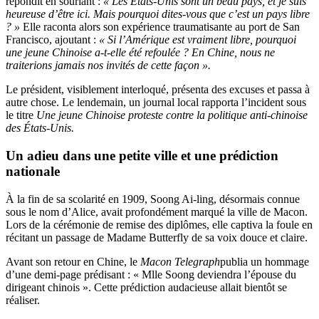
répondit en souriant :
« Les États-Unis sont un beau pays, et je suis
heureuse d’être ici. Mais pourquoi dites-vous que c’est un pays libre
? »
Elle raconta alors son expérience traumatisante au port de San
Francisco, ajoutant :
« Si l’Amérique est vraiment libre, pourquoi
une jeune Chinoise a-t-elle été refoulée ? En Chine, nous ne
traiterions jamais nos invités de cette façon ».
Le président, visiblement interloqué, présenta des excuses et passa à
autre chose. Le lendemain, un journal local rapporta l’incident sous
le titre
Une jeune Chinoise proteste contre la politique anti-chinoise
des États-Unis.
Un adieu dans une petite ville et une prédiction
nationale
À la fin de sa scolarité en 1909, Soong Ai-ling, désormais connue
sous le nom d’Alice, avait profondément marqué la ville de Macon.
Lors de la cérémonie de remise des diplômes, elle captiva la foule en
récitant un passage de Madame Butterfly de sa voix douce et claire.
Avant son retour en Chine, le
Macon Telegraph
publia un hommage
d’une demi-page prédisant : « Mlle Soong deviendra l’épouse du
dirigeant chinois ». Cette prédiction audacieuse allait bientôt se
réaliser.