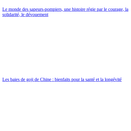
Le monde des sapeurs-pompiers, une histoire régie par le courage, la
solidarité, le dévouement
Les baies de goji de Chine : bienfaits pour la santé et la longévité