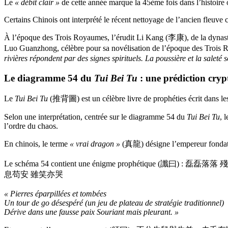
Le
« débit clair »
de cette année marque la 45ème fois dans l’histoire 
Certains Chinois ont interprété le récent nettoyage de l’ancien fleuv
À l’époque des Trois Royaumes, l’érudit Li Kang (李康), de la dynasti
Luo Guanzhong, célèbre pour sa novélisation de l’époque des Trois R
rivières répondent par des signes spirituels. La poussière et la saleté so
Le diagramme 54 du
Tui Bei Tu
: une prédiction cryp
Le
Tui Bei Tu
(推背圖) est un célèbre livre de prophéties écrit dans le
Selon une interprétation, centrée sur le diagramme 54 du
Tui Bei Tu
, 
l’ordre du chaos.
En chinois, le terme
« vrai dragon »
(真龍) désigne l’empereur fondate
Le schéma 54 contient une énigme prophétique (讖曰) : 磊磊
息苟安 雖笑亦哭
« Pierres éparpillées et tombées
Un tour de go désespéré
(un jeu de plateau de stratégie traditionnel)
Dérive dans une fausse paix Souriant mais pleurant. »