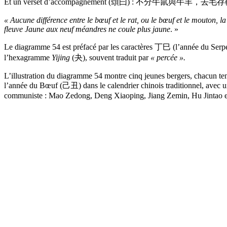
Et un verset d’accompagnement (頌曰) : 不分
« Aucune différence entre le bœuf et le rat, ou le bœuf et le mouton,
fleuve Jaune aux neuf méandres ne coule plus jaune
. »
Le diagramme 54 est préfacé par les caractères 丁巳 (l’année du Serpen
l’hexagramme
Yijing
(夬), souvent traduit par
« percée ».
L’illustration du diagramme 54 montre cinq jeunes bergers, chacun te
l’année du Bœuf (己丑) dans le calendrier chinois traditionnel, avec u
communiste : Mao Zedong, Deng Xiaoping, Jiang Zemin, Hu Jintao e