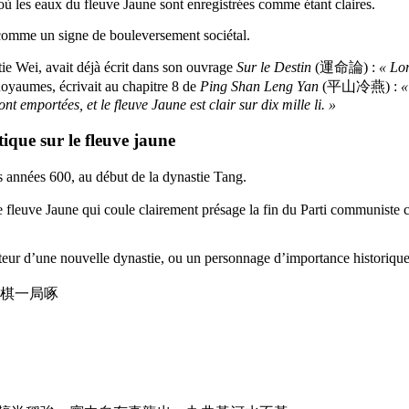
où les eaux du fleuve Jaune sont enregistrées comme étant claires.
e comme un signe de bouleversement sociétal.
e Wei, avait déjà écrit dans son ouvrage
Sur le Destin
(運命論) :
« Lor
oyaumes, écrivait au chapitre 8 de
Ping Shan Leng Yan
(平山冷燕) :
«
nt emportées, et le fleuve Jaune est clair sur dix mille li. »
tique sur le fleuve jaune
s années 600, au début de la dynastie Tang.
le fleuve Jaune qui coule clairement présage la fin du Parti communist
ur d’une nouvelle dynastie, ou un personnage d’importance historiqu
落落 殘棋一局啄