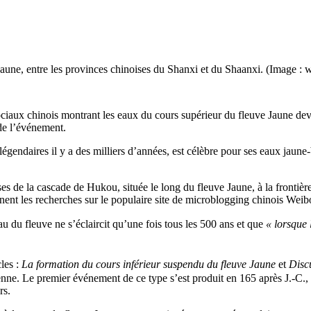
 Jaune, entre les provinces chinoises du Shanxi et du Shaanxi. (Image 
ciaux chinois montrant les eaux du cours supérieur du fleuve Jaune deve
s de l’événement.
 légendaires il y a des milliers d’années, est célèbre pour ses eaux jau
ses de la cascade de Hukou, située le long du fleuve Jaune, à la frontiè
nent les recherches sur le populaire site de microblogging chinois Wei
au du fleuve ne s’éclaircit qu’une fois tous les 500 ans et que
« lorsque 
les :
La formation du cours inférieur suspendu du fleuve Jaune
et
Disc
enne. Le premier événement de ce type s’est produit en 165 après J.-C., 
urs.