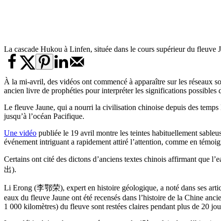
La cascade Hukou à Linfen, située dans le cours supérieur du fleuve
À la mi-avril, des vidéos ont commencé à apparaître sur les réseaux so
ancien livre de prophéties pour interpréter les significations possible
Le fleuve Jaune, qui a nourri la civilisation chinoise depuis des temps
jusqu’à l’océan Pacifique.
Une vidéo
publiée le 19 avril montre les teintes habituellement sableu
événement intriguant a rapidement attiré l’attention, comme en témoig
Certains ont cité des dictons d’anciens textes chinois affirmant que l’e
出).
Li Erong (李鄂荣), expert en histoire géologique, a noté dans ses artic
eaux du fleuve Jaune ont été recensés dans l’histoire de la Chine anci
1 000 kilomètres) du fleuve sont restées claires pendant plus de 20 jo