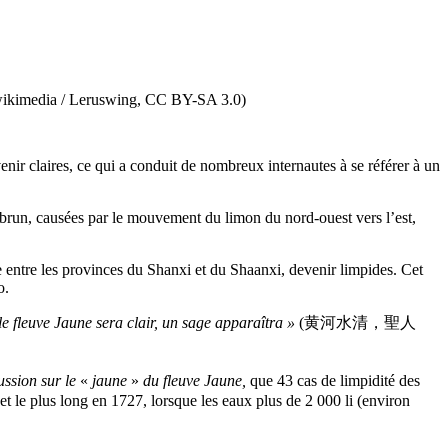
: wikimedia / Leruswing, CC BY-SA 3.0)
nir claires, ce qui a conduit de nombreux internautes à se référer à un
ne-brun, causées par le mouvement du limon du nord-ouest vers l’est,
re entre les provinces du Shanxi et du Shaanxi, devenir limpides. Cet
bo.
le fleuve Jaune sera clair, un sage apparaîtra »
(黄河水清，聖人
ussion sur le
«
jaune
»
du fleuve Jaune,
que 43 cas de limpidité des
et le plus long en 1727, lorsque les eaux plus de 2 000 li (environ