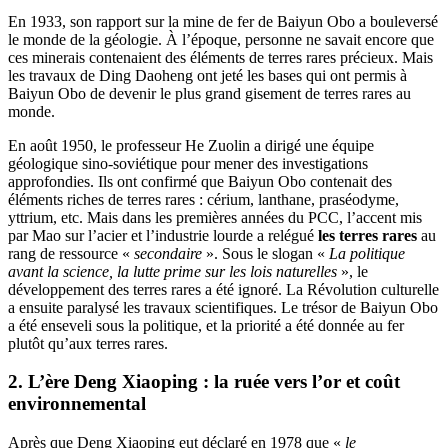
En 1933, son rapport sur la mine de fer de Baiyun Obo a bouleversé
le monde de la géologie. À l’époque, personne ne savait encore que
ces minerais contenaient des éléments de terres rares précieux. Mais
les travaux de Ding Daoheng ont jeté les bases qui ont permis à
Baiyun Obo de devenir le plus grand gisement de terres rares au
monde.
En août 1950, le professeur He Zuolin a dirigé une équipe
géologique sino-soviétique pour mener des investigations
approfondies. Ils ont confirmé que Baiyun Obo contenait des
éléments riches de terres rares : cérium, lanthane, praséodyme,
yttrium, etc. Mais dans les premières années du PCC, l’accent mis
par Mao sur l’acier et l’industrie lourde a relégué
les terres rares
au
rang de ressource «
secondaire
». Sous le slogan «
La politique
avant la science, la lutte prime sur les lois naturelles
», le
développement des terres rares a été ignoré. La Révolution culturelle
a ensuite paralysé les travaux scientifiques. Le trésor de Baiyun Obo
a été enseveli sous la politique, et la priorité a été donnée au fer
plutôt qu’aux terres rares.
2. L’ère Deng Xiaoping : la ruée vers l’or et coût
environnemental
Après que Deng Xiaoping eut déclaré en 1978 que «
le