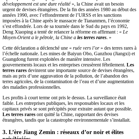
développement est une dure réalité
», la Chine avait un besoin
urgent de devises étrangères. De la fin des années 1980 au début des
années 1990, avec l’effondrement de l’URSS et les sanctions
imposées à la Chine après le massacre de Tiananmen, l’économie
s’est effondrée. Lors de sa tournée dans le Sud du pays en 1992,
Deng Xiaoping a tenté de relancer la réforme en affirmant : «
Le
Moyen-Orient a le pétrole, la Chine a
les terres rares
. »
Cette déclaration a déclenché une «
ruée vers l’or
» des terres rares à
l’échelle nationale. Les mines de Baiyun Obo, Ganzhou (Jiangxi) et
Guangdong furent exploitées de manière intensive. Les
gouvernements locaux et les entreprises creusèrent fébrilement.
Les
terres rares
devinrent une importante source de devises étrangères,
mais au prix d’une aggravation de la pollution, de l’abandon des
terres agricoles, de la contamination de l’eau et d’une augmentation
des maladies professionnelles.
Les profits à court terme ont pris le dessus. La surveillance était
faible. Les entreprises publiques, les responsables locaux et les
capitaux privés se sont précipités pour extraire autant que possible.
Les terres rares
ont quitté la Chine, rapportant des devises
étrangères, tandis que la catastrophe environnementale s’installait.
3. L’ère Jiang Zemin : réseaux d’or noir et élites
privilégiées