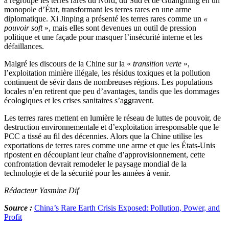
a regroupé les terres rares du Nord, du Sud et de Guangming en un
monopole d’État, transformant les terres rares en une arme
diplomatique. Xi Jinping a présenté les terres rares comme un
«
pouvoir soft
», mais elles sont devenues un outil de pression
politique et une façade pour masquer l’insécurité interne et les
défaillances.
Malgré les discours de la Chine sur la «
transition verte
»,
l’exploitation minière illégale, les résidus toxiques et la pollution
continuent de sévir dans de nombreuses régions. Les populations
locales n’en retirent que peu d’avantages, tandis que les dommages
écologiques et les crises sanitaires s’aggravent.
Les terres rares mettent en lumière le réseau de luttes de pouvoir, de
destruction environnementale et d’exploitation irresponsable que le
PCC a tissé au fil des décennies. Alors que la Chine utilise les
exportations de terres rares comme une arme et que les États-Unis
ripostent en découplant leur chaîne d’approvisionnement, cette
confrontation devrait remodeler le paysage mondial de la
technologie et de la sécurité pour les années à venir.
Rédacteur Yasmine Dif
Source :
China’s Rare Earth Crisis Exposed: Pollution, Power, and
Profit