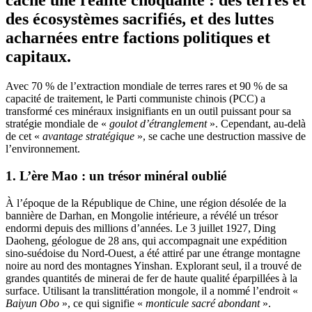
cache une réalité choquante : des terres et
des écosystèmes sacrifiés, et des luttes
acharnées entre factions politiques et
capitaux.
Avec 70 % de l’extraction mondiale de terres rares et 90 % de sa
capacité de traitement, le Parti communiste chinois (PCC) a
transformé ces minéraux insignifiants en un outil puissant pour sa
stratégie mondiale de «
goulot d’étranglement
». Cependant, au-delà
de cet «
avantage stratégique
», se cache une destruction massive de
l’environnement.
1. L’ère Mao : un trésor minéral oublié
À l’époque de la République de Chine, une région désolée de la
bannière de Darhan, en Mongolie intérieure, a révélé un trésor
endormi depuis des millions d’années. Le 3 juillet 1927, Ding
Daoheng, géologue de 28 ans, qui accompagnait une expédition
sino-suédoise du Nord-Ouest, a été attiré par une étrange montagne
noire au nord des montagnes Yinshan. Explorant seul, il a trouvé de
grandes quantités de minerai de fer de haute qualité éparpillées à la
surface. Utilisant la translittération mongole, il a nommé l’endroit «
Baiyun Obo
», ce qui signifie «
monticule sacré abondant
».