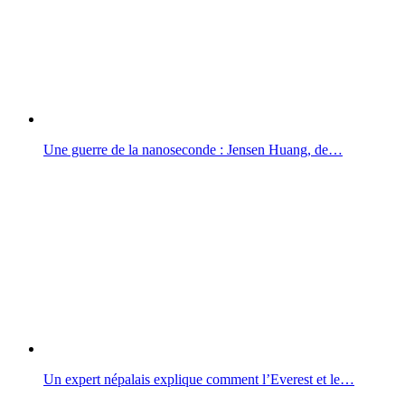
Une guerre de la nanoseconde : Jensen Huang, de…
Un expert népalais explique comment l’Everest et le…