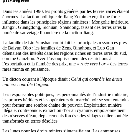
Dans les années 1990, les profits générés par
les terres rares
étaient
énormes. La faction politique de Jiang Zemin exerçait une forte
influence dans les principales régions minières : Mongolie intérieure,
Jiangxi, Guangdong, Sichuan, Shandong, faisant des terres rares la
bouée de sauvetage financière de la faction Jiang.
La famille de Liu Yunshan contrôlait les principales ressources près
de Baiyun Obo ; les familles de Zeng Qinghong et Luo Gan
détenaient des intérêts dans les régions riches en terres rares du sud,
comme Ganzhou. Avec l’assouplissement des restrictions à
l’exportation et la flambée des prix, une «
ruée vers l’or
» des terres
rares monta en puissance.
Un dicton courant à l’époque disait :
Celui qui contrôle les droits
miniers contrôle l’argent.
Les responsables politiques, les personnalités de l’industrie militaire,
les princes héritiers et les opérateurs du marché noir se sont entendus
pour former une sombre chaîne du pouvoir. Exploitation minière
illégale, contrebande, extraction d’or au cyanure, empoisonnement
des réserves d’eau, déplacements forcés : des villages entiers ont été
transformés en terres désolées.
Les luttes pour les droits miniers s’intensifiaient. Les entreprises