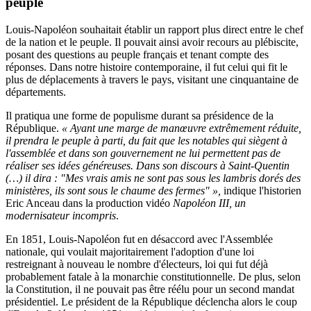
peuple
Louis-Napoléon souhaitait établir un rapport plus direct entre le chef
de la nation et le peuple. Il pouvait ainsi avoir recours au plébiscite,
posant des questions au peuple français et tenant compte des
réponses. Dans notre histoire contemporaine, il fut celui qui fit le
plus de déplacements à travers le pays, visitant une cinquantaine de
départements.
Il pratiqua une forme de populisme durant sa présidence de la
République.
« Ayant une marge de manœuvre extrêmement réduite,
il prendra le peuple à parti, du fait que les notables qui siègent à
l'assemblée et dans son gouvernement ne lui permettent pas de
réaliser ses idées généreuses. Dans son discours à Saint-Quentin
(…) il dira : "Mes vrais amis ne sont pas sous les lambris dorés des
ministères, ils sont sous le chaume des fermes" »,
indique l'historien
Eric Anceau dans la production vidéo
Napoléon III, un
modernisateur incompris
.
En 1851, Louis-Napoléon fut en désaccord avec l'Assemblée
nationale, qui voulait majoritairement l'adoption d'une loi
restreignant à nouveau le nombre d'électeurs, loi qui fut déjà
probablement fatale à la monarchie constitutionnelle. De plus, selon
la Constitution, il ne pouvait pas être réélu pour un second mandat
présidentiel. Le président de la République déclencha alors le coup