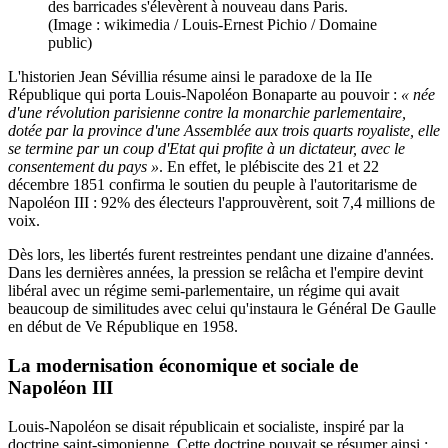
des barricades s'élevèrent à nouveau dans Paris.
(Image : wikimedia / Louis-Ernest Pichio / Domaine
public)
L'historien Jean Sévillia résume ainsi le paradoxe de la IIe
République qui porta Louis-Napoléon Bonaparte au pouvoir :
« née
d'une révolution parisienne contre la monarchie parlementaire,
dotée par la province d'une Assemblée aux trois quarts royaliste, elle
se termine par un coup d'Etat qui profite à un dictateur, avec le
consentement du pays »
. En effet, le plébiscite des 21 et 22
décembre 1851 confirma le soutien du peuple à l'autoritarisme de
Napoléon III : 92% des électeurs l'approuvèrent, soit 7,4 millions de
voix.
Dès lors, les libertés furent restreintes pendant une dizaine d'années.
Dans les dernières années, la pression se relâcha et l'empire devint
libéral avec un régime semi-parlementaire, un régime qui avait
beaucoup de similitudes avec celui qu'instaura le Général De Gaulle
en début de Ve République en 1958.
La modernisation économique et sociale de
Napoléon III
Louis-Napoléon se disait républicain et socialiste, inspiré par la
doctrine saint-simonienne. Cette doctrine pouvait se résumer ainsi :