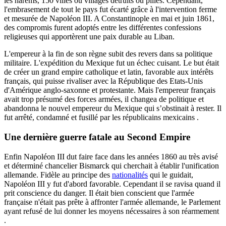
les harems, 150 villes ou villages détruits ou pillés. Cependant,
l'embrasement de tout le pays fut écarté grâce à l'intervention ferme
et mesurée de Napoléon III. A Constantinople en mai et juin 1861,
des compromis furent adoptés entre les différentes confessions
religieuses qui apportèrent une paix durable au Liban.
L'empereur à la fin de son règne subit des revers dans sa politique
militaire. L'expédition du Mexique fut un échec cuisant. Le but était
de créer un grand empire catholique et latin, favorable aux intérêts
français, qui puisse rivaliser avec la République des Etats-Unis
d'Amérique anglo-saxonne et protestante. Mais l'empereur français
avait trop présumé des forces armées, il changea de politique et
abandonna le nouvel empereur du Mexique qui s’obstinait à rester. Il
fut arrêté, condamné et fusillé par les républicains mexicains .
Une dernière guerre fatale au Second Empire
Enfin Napoléon III dut faire face dans les années 1860 au très avisé
et déterminé chancelier Bismarck qui cherchait à établir l'unification
allemande. Fidèle au principe des
nationalités
qui le guidait,
Napoléon III y fut d'abord favorable. Cependant il se ravisa quand il
prit conscience du danger. Il était bien conscient que l'armée
française n'était pas prête à affronter l'armée allemande, le Parlement
ayant refusé de lui donner les moyens nécessaires à son réarmement
.