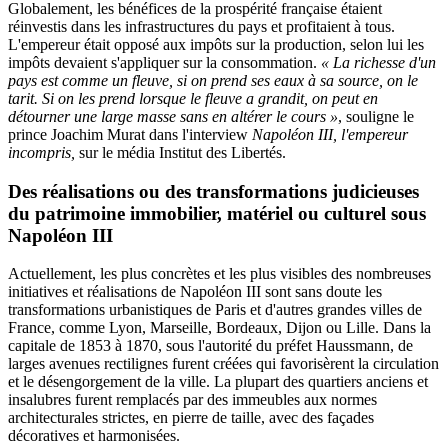
Globalement, les bénéfices de la prospérité française étaient
réinvestis dans les infrastructures du pays et profitaient à tous.
L'empereur était opposé aux impôts sur la production, selon lui les
impôts devaient s'appliquer sur la consommation.
« La richesse d'un
pays est comme un fleuve, si on prend ses eaux à sa source, on le
tarit. Si on les prend lorsque le fleuve a grandit, on peut en
détourner une large masse sans en altérer le cours »
, souligne le
prince Joachim Murat dans l'interview
Napoléon III, l'empereur
incompris,
sur le média Institut des Libertés.
Des réalisations ou des transformations judicieuses
du patrimoine immobilier, matériel ou culturel sous
Napoléon III
Actuellement, les plus concrètes et les plus visibles des nombreuses
initiatives et réalisations de Napoléon III sont sans doute les
transformations urbanistiques de Paris et d'autres grandes villes de
France, comme Lyon, Marseille, Bordeaux, Dijon ou Lille. Dans la
capitale de 1853 à 1870, sous l'autorité du préfet Haussmann, de
larges avenues rectilignes furent créées qui favorisèrent la circulation
et le désengorgement de la ville. La plupart des quartiers anciens et
insalubres furent remplacés par des immeubles aux normes
architecturales strictes, en pierre de taille, avec des façades
décoratives et harmonisées.