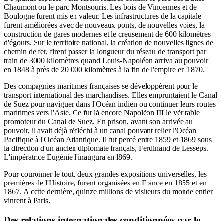
Chaumont ou le parc Montsouris. Les bois de Vincennes et de
Boulogne furent mis en valeur. Les infrastructures de la capitale
furent améliorées avec de nouveaux ponts, de nouvelles voies, la
construction de gares modernes et le creusement de 600 kilomètres
d'égouts. Sur le territoire national, la création de nouvelles lignes de
chemin de fer, firent passer la longueur du réseau de transport par
train de 3000 kilomètres quand Louis-Napoléon arriva au pouvoir
en 1848 à près de 20 000 kilomètres à la fin de l'empire en 1870.
Des compagnies maritimes françaises se développèrent pour le
transport international des marchandises. Elles empruntaient le Canal
de Suez pour naviguer dans l'Océan indien ou continuer leurs routes
maritimes vers l'Asie. Ce fut là encore Napoléon III le véritable
promoteur du Canal de Suez. En prison, avant son arrivée au
pouvoir, il avait déjà réfléchi à un canal pouvant relier l'Océan
Pacifique à l'Océan Atlantique. Il fut percé entre 1859 et 1869 sous
la direction d'un ancien diplomate français, Ferdinand de Lesseps.
L'impératrice Eugénie l'inaugura en l869.
Pour couronner le tout, deux grandes expositions universelles, les
premières de l'Histoire, furent organisées en France en 1855 et en
1867. A cette dernière, quinze millions de visiteurs du monde entier
vinrent à Paris.
Des relations internationales conditionnées par le