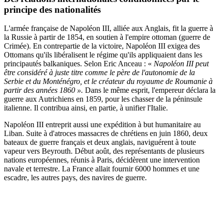
principe des nationalités
L'armée française de Napoléon III, alliée aux Anglais, fit la guerre à
la Russie à partir de 1854, en soutien à l'empire ottoman (guerre de
Crimée). En contrepartie de la victoire, Napoléon III exigea des
Ottomans qu'ils libéralisent le régime qu'ils appliquaient dans les
principautés balkaniques. Selon Eric Anceau : «
Napoléon III peut
être considéré à juste titre comme le père de l'autonomie de la
Serbie et du Monténégro, et le créateur du royaume de Roumanie à
partir des années 1860 ».
Dans le même esprit, l'empereur déclara la
guerre aux Autrichiens en 1859, pour les chasser de la péninsule
italienne. Il contribua ainsi, en partie, à unifier l'Italie.
Napoléon III entreprit aussi une expédition à but humanitaire au
Liban. Suite à d'atroces massacres de chrétiens en juin 1860, deux
bateaux de guerre français et deux anglais, naviguérent à toute
vapeur vers Beyrouth. Début août, des représentants de plusieurs
nations européennes, réunis à Paris, décidèrent une intervention
navale et terrestre. La France allait fournir 6000 hommes et une
escadre, les autres pays, des navires de guerre.