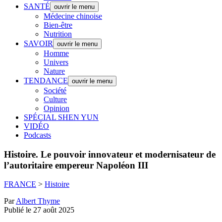
SANTÉ
ouvrir le menu
Médecine chinoise
Bien-être
Nutrition
SAVOIR
ouvrir le menu
Homme
Univers
Nature
TENDANCE
ouvrir le menu
Société
Culture
Opinion
SPÉCIAL SHEN YUN
VIDÉO
Podcasts
Histoire.
Le pouvoir innovateur et modernisateur de
l’autoritaire empereur Napoléon III
FRANCE
>
Histoire
Par
Albert Thyme
Publié le 27 août 2025