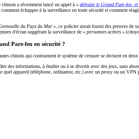
 chinois a récemment lancé un appel à
«
détruire le Grand Pare-feu, et 
is comment échapper à la surveillance en toute sécurité et comment réagir
Grenouille du Pays du Mur »
, ce policier aurait fourni des preuves de
ptures d'écran suggérant la surveillance de
« personnes actives »
(citoye
and Pare-feu en sécurité ?
tes chinois qui contournent le système de censure se divisent en deux caté
ter des informations, à étudier ou à se divertir avec des jeux, sans abo
mporte quel appareil (téléphone, ordinateur, etc.) avec un proxy ou un VPN 