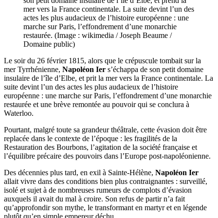
son petit domaine insulaire de l’île d’Elbe, et prend la
mer vers la France continentale. La suite devint l’un des
actes les plus audacieux de l’histoire européenne : une
marche sur Paris, l’effondrement d’une monarchie
restaurée. (Image : wikimedia / Joseph Beaume /
Domaine public)
Le soir du 26 février 1815, alors que le crépuscule tombait sur la
mer Tyrrhénienne,
Napoléon Ier
s’échappa de son petit domaine
insulaire de l’île d’Elbe, et prit la mer vers la France continentale. La
suite devint l’un des actes les plus audacieux de l’histoire
européenne : une marche sur Paris, l’effondrement d’une monarchie
restaurée et une brève remontée au pouvoir qui se conclura à
Waterloo.
Pourtant, malgré toute sa grandeur théâtrale, cette évasion doit être
replacée dans le contexte de l’époque : les fragilités de la
Restauration des Bourbons, l’agitation de la société française et
l’équilibre précaire des pouvoirs dans l’Europe post-napoléonienne.
Des décennies plus tard, en exil à Sainte-Hélène,
Napoléon Ier
allait vivre dans des conditions bien plus contraignantes : surveillé,
isolé et sujet à de nombreuses rumeurs de complots d’évasion
auxquels il avait du mal à croire. Son refus de partir n’a fait
qu’approfondir son mythe, le transformant en martyr et en légende
plutôt qu’en simple empereur déchu.