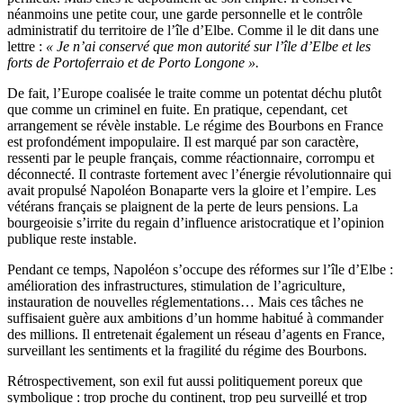
néanmoins une petite cour, une garde personnelle et le contrôle
administratif du territoire de l’île d’Elbe. Comme il le dit dans une
lettre :
« Je n’ai conservé que mon autorité sur l’île d’Elbe et les
forts de Portoferraio et de Porto Longone ».
De fait, l’Europe coalisée le traite comme un potentat déchu plutôt
que comme un criminel en fuite. En pratique, cependant, cet
arrangement se révèle instable. Le régime des Bourbons en France
est profondément impopulaire. Il est marqué par son caractère,
ressenti par le peuple français, comme réactionnaire, corrompu et
déconnecté. Il contraste fortement avec l’énergie révolutionnaire qui
avait propulsé Napoléon Bonaparte vers la gloire et l’empire. Les
vétérans français se plaignent de la perte de leurs pensions. La
bourgeoisie s’irrite du regain d’influence aristocratique et l’opinion
publique reste instable.
Pendant ce temps, Napoléon s’occupe des réformes sur l’île d’Elbe :
amélioration des infrastructures, stimulation de l’agriculture,
instauration de nouvelles réglementations… Mais ces tâches ne
suffisaient guère aux ambitions d’un homme habitué à commander
des millions. Il entretenait également un réseau d’agents en France,
surveillant les sentiments et la fragilité du régime des Bourbons.
Rétrospectivement, son exil fut aussi politiquement poreux que
symbolique : trop proche du continent, trop peu surveillé et trop