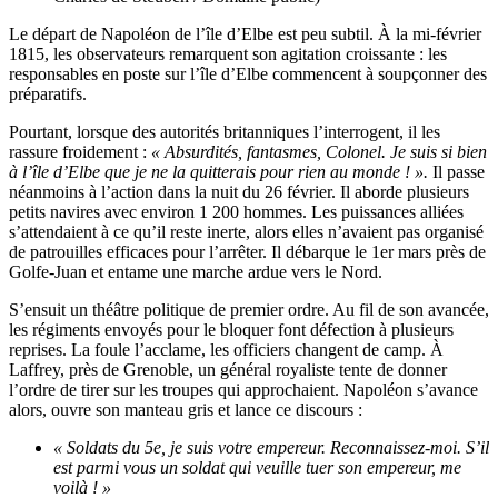
Le départ de Napoléon de l’île d’Elbe est peu subtil. À la mi-février
1815, les observateurs remarquent son agitation croissante : les
responsables en poste sur l’île d’Elbe commencent à soupçonner des
préparatifs.
Pourtant, lorsque des autorités britanniques l’interrogent, il les
rassure froidement :
« Absurdités, fantasmes, Colonel. Je suis si bien
à l’île d’Elbe que je ne la quitterais pour rien au monde ! ».
Il passe
néanmoins à l’action dans la nuit du 26 février. Il aborde plusieurs
petits navires avec environ 1 200 hommes. Les puissances alliées
s’attendaient à ce qu’il reste inerte, alors elles n’avaient pas organisé
de patrouilles efficaces pour l’arrêter. Il débarque le 1er mars près de
Golfe-Juan et entame une marche ardue vers le Nord.
S’ensuit un théâtre politique de premier ordre. Au fil de son avancée,
les régiments envoyés pour le bloquer font défection à plusieurs
reprises. La foule l’acclame, les officiers changent de camp. À
Laffrey, près de Grenoble, un général royaliste tente de donner
l’ordre de tirer sur les troupes qui approchaient. Napoléon s’avance
alors, ouvre son manteau gris et lance ce discours :
« Soldats du 5e, je suis votre empereur. Reconnaissez-moi. S’il
est parmi vous un soldat qui veuille tuer son empereur, me
voilà ! »