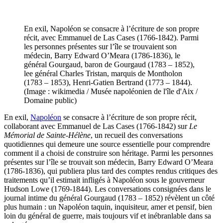
En exil, Napoléon se consacre à l’écriture de son propre
récit, avec Emmanuel de Las Cases (1766-1842). Parmi
les personnes présentes sur l’île se trouvaient son
médecin, Barry Edward O’Meara (1786-1836), le
général Gourgaud, baron de Gourgaud (1783 – 1852),
lee général Charles Tristan, marquis de Montholon
(1783 – 1853), Henri-Gatien Bertrand (1773 – 1844).
(Image : wikimedia / Musée napoléonien de l'île d'Aix /
Domaine public)
En exil,
Napoléon
se consacre à l’écriture de son propre récit,
collaborant avec Emmanuel de Las Cases (1766-1842) sur
Le
Mémorial de Sainte-Hélène
, un recueil des conversations
quotidiennes qui demeure une source essentielle pour comprendre
comment il a choisi de construire son héritage. Parmi les personnes
présentes sur l’île se trouvait son médecin, Barry Edward O’Meara
(1786-1836), qui publiera plus tard des comptes rendus critiques des
traitements qu’il estimait infligés à Napoléon sous le gouverneur
Hudson Lowe (1769-1844). Les conversations consignées dans le
journal intime du général Gourgaud (1783 – 1852) révèlent un côté
plus humain : un Napoléon taquin, inquisiteur, amer et pensif, bien
loin du général de guerre, mais toujours vif et inébranlable dans sa