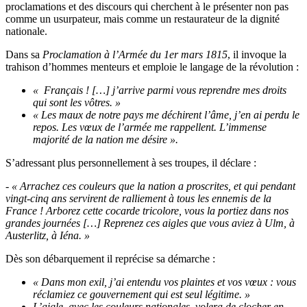
proclamations et des discours qui cherchent à le présenter non pas
comme un usurpateur, mais comme un restaurateur de la dignité
nationale.
Dans sa
Proclamation à l’Armée du 1er mars 1815
, il invoque la
trahison d’hommes menteurs et emploie le langage de la révolution :
« Français ! […] j’arrive parmi vous reprendre mes droits
qui sont les vôtres. »
« Les maux de notre pays me déchirent l’âme, j’en ai perdu le
repos. Les vœux de l’armée me rappellent. L’immense
majorité de la nation me désire ».
S’adressant plus personnellement à ses troupes, il déclare :
-
« Arrachez ces couleurs que la nation a proscrites, et qui pendant
vingt-cinq ans servirent de ralliement à tous les ennemis de la
France ! Arborez cette cocarde tricolore, vous la portiez dans nos
grandes journées […] Reprenez ces aigles que vous aviez à Ulm, à
Austerlitz, à Iéna. »
Dès son débarquement il reprécise sa démarche :
« Dans mon exil, j’ai entendu vos plaintes et vos vœux : vous
réclamiez ce gouvernement qui est seul légitime. »
L’aigle, avec les couleurs nationales, volera de clocher en