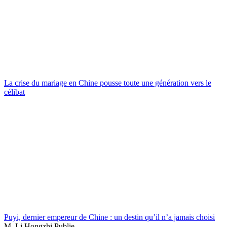
La crise du mariage en Chine pousse toute une génération vers le
célibat
Puyi, dernier empereur de Chine : un destin qu’il n’a jamais choisi
M. Li Hongzhi Publie