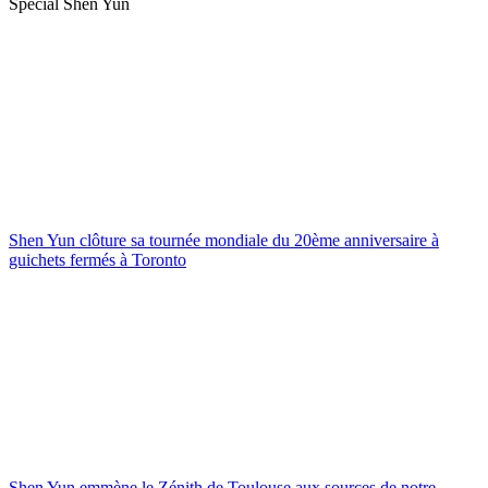
Spécial Shen Yun
Shen Yun clôture sa tournée mondiale du 20ème anniversaire à
guichets fermés à Toronto
Shen Yun emmène le Zénith de Toulouse aux sources de notre