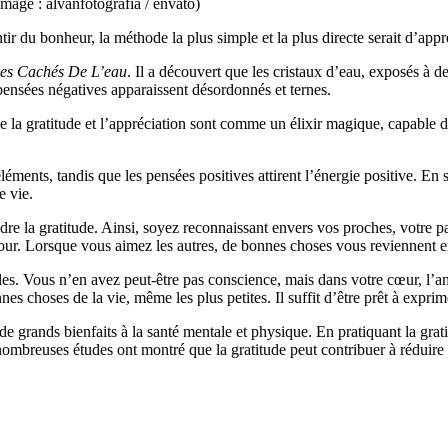
Image : alvanfotografia / envato)
tir du bonheur, la méthode la plus simple et la plus directe serait d’appr
es Cachés De L’eau
. Il a découvert que les cristaux d’eau, exposés à 
pensées négatives apparaissent désordonnés et ternes.
la gratitude et l’appréciation sont comme un élixir magique, capable d
léments, tandis que les pensées positives attirent l’énergie positive. En
e vie.
e la gratitude. Ainsi, soyez reconnaissant envers vos proches, votre par
amour. Lorsque vous aimez les autres, de bonnes choses vous reviennent e
s. Vous n’en avez peut-être pas conscience, mais dans votre cœur, l’amou
es choses de la vie, même les plus petites. Il suffit d’être prêt à exprim
de grands bienfaits à la santé mentale et physique. En pratiquant la gra
breuses études ont montré que la gratitude peut contribuer à réduire le 