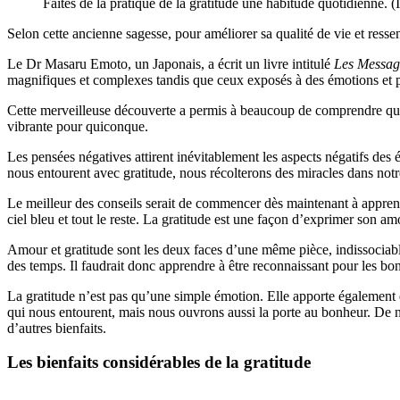
Faites de la pratique de la gratitude une habitude quotidienne. (
Selon cette ancienne sagesse, pour améliorer sa qualité de vie et ressen
Le Dr Masaru Emoto, un Japonais, a écrit un livre intitulé
Les Messag
magnifiques et complexes tandis que ceux exposés à des émotions et 
Cette merveilleuse découverte a permis à beaucoup de comprendre que 
vibrante pour quiconque.
Les pensées négatives attirent inévitablement les aspects négatifs des é
nous entourent avec gratitude, nous récolterons des miracles dans notr
Le meilleur des conseils serait de commencer dès maintenant à apprendr
ciel bleu et tout le reste. La gratitude est une façon d’exprimer son 
Amour et gratitude sont les deux faces d’une même pièce, indissociable
des temps. Il faudrait donc apprendre à être reconnaissant pour les bonn
La gratitude n’est pas qu’une simple émotion. Elle apporte également 
qui nous entourent, mais nous ouvrons aussi la porte au bonheur. De nom
d’autres bienfaits.
Les bienfaits considérables de la gratitude