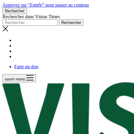
Appuyez sur “Entrée” pour passer au contenu
Rechercher
Rechercher dans Vision Times
Faire un don
ouvrir menu