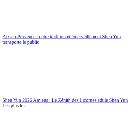
Aix-en-Provence : entre tradition et émerveillement Shen Yun
transporte le public
Shen Yun 2026 Amiens : Le Zénith des Licornes adule Shen Yun
Les plus lus