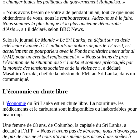
« changer toutes les politiques du gouvernement Rajapaksa. »
« Nous avons besoin de votre aide pendant un an, tout ce que nous
obtiendrons de vous, nous le
rembourserons. Aidez-nous à le faire.
Nous sommes la plus longue et la plus ancienne démocratie
d’Asie »
, a-t-il déclaré, selon BBC News.
Selon le journal
Le Monde « Le Sri Lanka, en défaut sur sa dette
extérieure évaluée à 51 milliards de dollars depuis le 12 avril, est
actuellement en pourparlers avec le Fonds monétaire international
(FMI) pour un éventuel renflouement ». « Nous suivons de près
l’évolution de la situation au Sri Lanka et sommes préoccupés par
la montée des tensions sociales et de la violence »
, a déclaré
Masahiro Nozaki, chef de la mission du FMI au Sri Lanka, dans un
communiqué.
L’économie en chute libre
L’
économie
du Sri Lanka est en chute libre. La nourriture, les
médicaments et le carburant sont indisponibles ou inabordables pour
beaucoup.
Une femme de 68 ans, de Columbo, la capitale du Sri Lanka, a
déclaré à l’AFP :
« Nous n’avons pas de kérosène, nous n’avons pas
de gaz de cuisine et nous n’avons même pas accès à des poêles à