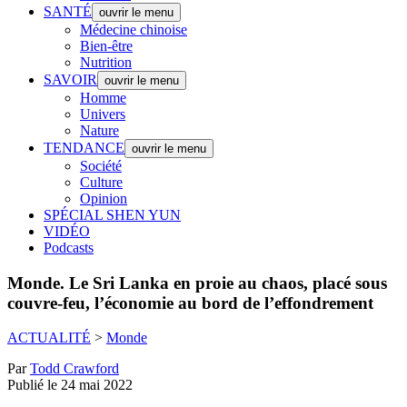
SANTÉ
ouvrir le menu
Médecine chinoise
Bien-être
Nutrition
SAVOIR
ouvrir le menu
Homme
Univers
Nature
TENDANCE
ouvrir le menu
Société
Culture
Opinion
SPÉCIAL SHEN YUN
VIDÉO
Podcasts
Monde.
Le Sri Lanka en proie au chaos, placé sous
couvre-feu, l’économie au bord de l’effondrement
ACTUALITÉ
>
Monde
Par
Todd Crawford
Publié le 24 mai 2022