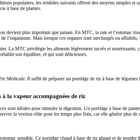
ditions populaires, les remèdes suivants offrent des moyens simples et s
cie à base de plantes.
tion devient plus important que jamais. En MTC, la rate et l’estomac tra
e l’organisme. Mais lorsque ces organes sont surchargés ou affaiblis, la 
ler. La MTC privilégie les aliments légèrement sucrés et nourrissants,
établir son équilibre, et qui sont délicieuses.
re Médicale
. Il suffit de préparer un porridge de riz à base de légumes f
es à la vapeur accompagnées de riz
es sont idéales pour stimuler la digestion. Un porridge à base de patate
rvez la version rôtie pour les temps plus frais, car elle génère plus de 
estomac sensible. Ce porridge chaud à base de riz gluant et de poudre de 