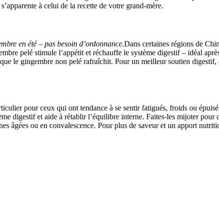
t s’apparente à celui de la recette de votre grand-mère.
embre en été – pas besoin d’ordonnance.
Dans certaines régions de Chin
mbre pelé stimule l’appétit et réchauffe le système digestif – idéal aprè
s que le gingembre non pelé rafraîchit. Pour un meilleur soutien digesti
ticulier pour ceux qui ont tendance à se sentir fatigués, froids ou épuis
e digestif et aide à rétablir l’équilibre interne. Faites-les mijoter pour
nnes âgées ou en convalescence. Pour plus de saveur et un apport nutrit