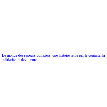
Le monde des sapeurs-pompiers, une histoire régie par le courage, la
solidarité, le dévouement