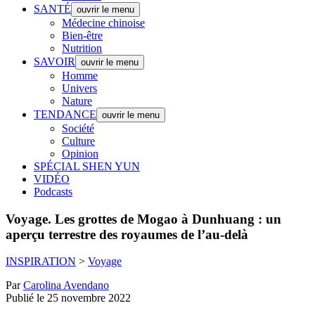
SANTÉ
ouvrir le menu
Médecine chinoise
Bien-être
Nutrition
SAVOIR
ouvrir le menu
Homme
Univers
Nature
TENDANCE
ouvrir le menu
Société
Culture
Opinion
SPÉCIAL SHEN YUN
VIDÉO
Podcasts
Voyage.
Les grottes de Mogao à Dunhuang : un
aperçu terrestre des royaumes de l’au-delà
INSPIRATION
>
Voyage
Par
Carolina Avendano
Publié le 25 novembre 2022