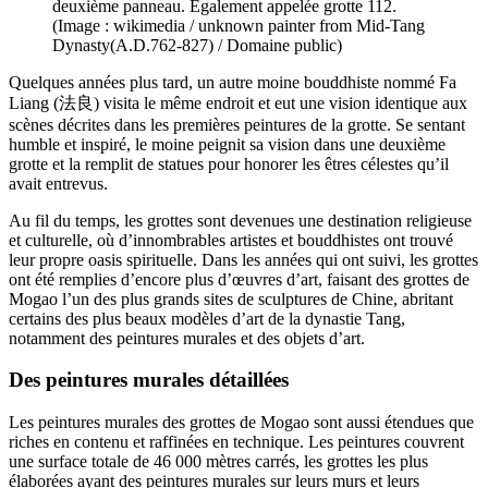
deuxième panneau. Également appelée grotte 112.
(Image : wikimedia / unknown painter from Mid-Tang
Dynasty(A.D.762-827) / Domaine public)
Quelques années plus tard, un autre moine bouddhiste nommé Fa
Liang (法良) visita le même endroit et eut une vision identique aux
scènes décrites dans les premières peintures de la grotte. Se sentant
humble et inspiré, le moine peignit sa vision dans une deuxième
grotte et la remplit de statues pour honorer les êtres célestes qu’il
avait entrevus.
Au fil du temps, les grottes sont devenues une destination religieuse
et culturelle, où d’innombrables artistes et bouddhistes ont trouvé
leur propre oasis spirituelle. Dans les années qui ont suivi, les grottes
ont été remplies d’encore plus d’œuvres d’art, faisant des grottes de
Mogao l’un des plus grands sites de sculptures de Chine, abritant
certains des plus beaux modèles d’art de la dynastie Tang,
notamment des peintures murales et des objets d’art.
Des peintures murales détaillées
Les peintures murales des grottes de Mogao sont aussi étendues que
riches en contenu et raffinées en technique. Les peintures couvrent
une surface totale de 46 000 mètres carrés, les grottes les plus
élaborées ayant des peintures murales sur leurs murs et leurs