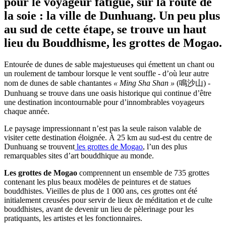
pour le voyageur fatigué, sur la route de
la soie : la ville de Dunhuang. Un peu plus
au sud de cette étape, se trouve un haut
lieu du Bouddhisme, les grottes de Mogao.
Entourée de dunes de sable majestueuses qui émettent un chant ou
un roulement de tambour lorsque le vent souffle - d’où leur autre
nom de dunes de sable chantantes
« Ming Sha Shan »
(鳴沙山) -
Dunhuang se trouve dans une oasis historique qui continue d’être
une destination incontournable pour d’innombrables voyageurs
chaque année.
Le paysage impressionnant n’est pas la seule raison valable de
visiter cette destination éloignée. À 25 km au sud-est du centre de
Dunhuang se trouvent
les grottes de Mogao
, l’un des plus
remarquables sites d’art bouddhique au monde.
Les grottes de Mogao
comprennent un ensemble de 735 grottes
contenant les plus beaux modèles de peintures et de statues
bouddhistes. Vieilles de plus de 1 000 ans, ces grottes ont été
initialement creusées pour servir de lieux de méditation et de culte
bouddhistes, avant de devenir un lieu de pèlerinage pour les
pratiquants, les artistes et les fonctionnaires.