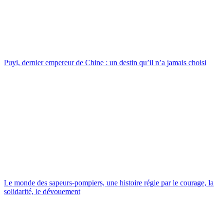
Puyi, dernier empereur de Chine : un destin qu’il n’a jamais choisi
Le monde des sapeurs-pompiers, une histoire régie par le courage, la
solidarité, le dévouement