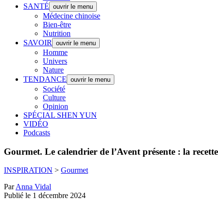
SANTÉ
ouvrir le menu
Médecine chinoise
Bien-être
Nutrition
SAVOIR
ouvrir le menu
Homme
Univers
Nature
TENDANCE
ouvrir le menu
Société
Culture
Opinion
SPÉCIAL SHEN YUN
VIDÉO
Podcasts
Gourmet.
Le calendrier de l’Avent présente : la recett
INSPIRATION
>
Gourmet
Par
Anna Vidal
Publié le 1 décembre 2024