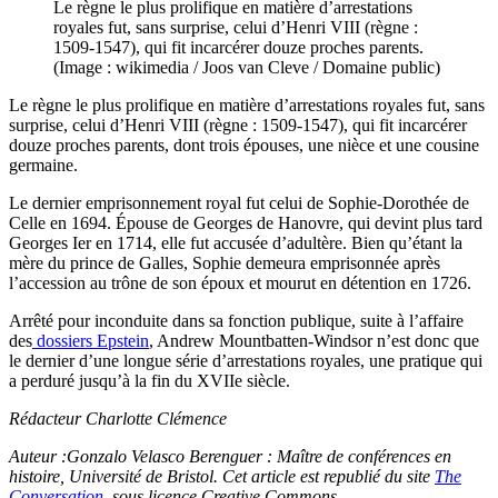
Le règne le plus prolifique en matière d’arrestations
royales fut, sans surprise, celui d’Henri VIII (règne :
1509-1547), qui fit incarcérer douze proches parents.
(Image : wikimedia / Joos van Cleve / Domaine public)
Le règne le plus prolifique en matière d’arrestations royales fut, sans
surprise, celui d’Henri VIII (règne : 1509-1547), qui fit incarcérer
douze proches parents, dont trois épouses, une nièce et une cousine
germaine.
Le dernier emprisonnement royal fut celui de Sophie-Dorothée de
Celle en 1694. Épouse de Georges de Hanovre, qui devint plus tard
Georges Ier en 1714, elle fut accusée d’adultère. Bien qu’étant la
mère du prince de Galles, Sophie demeura emprisonnée après
l’accession au trône de son époux et mourut en détention en 1726.
Arrêté pour inconduite dans sa fonction publique, suite à l’affaire
des
dossiers Epstein
, Andrew Mountbatten-Windsor n’est donc que
le dernier d’une longue série d’arrestations royales, une pratique qui
a perduré jusqu’à la fin du XVIIe siècle.
Rédacteur Charlotte Clémence
Auteur :Gonzalo Velasco Berenguer : Maître de conférences en
histoire, Université de Bristol. Cet article est republié du site
The
Conversation
, sous licence Creative Commons.