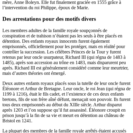
mère, Anne Boleyn. Elle fut finalement graciée en 1555 grâce à
l’intervention du roi Philippe, époux de Marie.
Des arrestations pour des motifs divers
Les membres adultes de la famille royale soupçonnés de
conspiration et de trahison n’étaient pas les seuls à être placés en
détention. Des enfants royaux innocents furent également
emprisonnés, officiellement pour les protéger, mais en réalité pour
contrôler la succession. Les célèbres Princes de la Tour y furent
retenus par leur oncle usurpateur, Richard III (qui régna de 1483 à
1485), après son accession au trône en 1483, mais disparurent peu
après. Richard III est généralement considéré comme leur meurtrier,
mais d’autres théories ont émergé.
Deux autres enfants royaux placés sous la tutelle de leur oncle furent
Éléonore et Arthur de Bretagne. Leur oncle, le roi Jean (qui régna de
1199 à 1216), était le fils cadet, et l’existence de ces deux enfants
bretons, fils de son frère aîné défunt, menaçait son pouvoir. Ils furent
tous deux emprisonnés au début du XIIIe siècle. Arthur disparut
après 1203 et l’on suppose qu’il fut assassiné. Éléonore croupit en
prison jusqu’à la fin de sa vie et meurt en détention au château de
Bristol en 1241.
La plupart des membres de la famille royale arrêtés étaient accusés