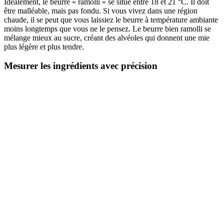
Idéalement, le beurre « ramolli » se situe entre 18 et 21 °C. Il doit
être malléable, mais pas fondu. Si vous vivez dans une région
chaude, il se peut que vous laissiez le beurre à température ambiante
moins longtemps que vous ne le pensez. Le beurre bien ramolli se
mélange mieux au sucre, créant des alvéoles qui donnent une mie
plus légère et plus tendre.
Mesurer les ingrédients avec précision