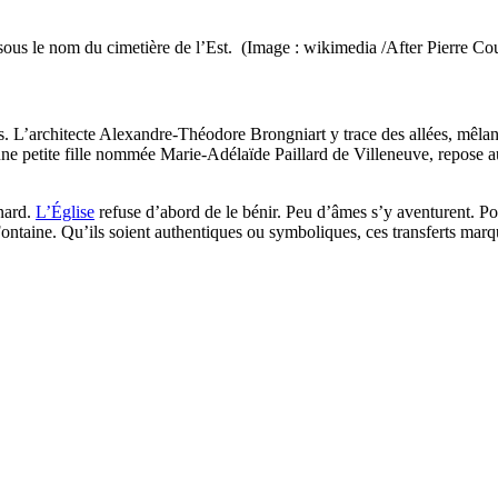
sous le nom du cimetière de l’Est. (Image : wikimedia /After Pierre Co
 L’architecte Alexandre-Théodore Brongniart y trace des allées, mêlant
e petite fille nommée Marie-Adélaïde Paillard de Villeneuve, repose auj
gnard.
L’Église
refuse d’abord de le bénir. Peu d’âmes s’y aventurent. Po
Fontaine. Qu’ils soient authentiques ou symboliques, ces transferts marqu