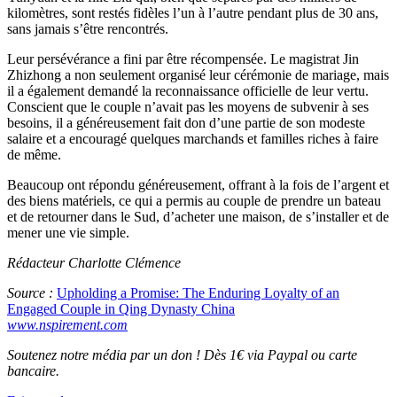
kilomètres, sont restés fidèles l’un à l’autre pendant plus de 30 ans,
sans jamais s’être rencontrés.
Leur persévérance a fini par être récompensée. Le magistrat Jin
Zhizhong a non seulement organisé leur cérémonie de mariage, mais
il a également demandé la reconnaissance officielle de leur vertu.
Conscient que le couple n’avait pas les moyens de subvenir à ses
besoins, il a généreusement fait don d’une partie de son modeste
salaire et a encouragé quelques marchands et familles riches à faire
de même.
Beaucoup ont répondu généreusement, offrant à la fois de l’argent et
des biens matériels, ce qui a permis au couple de prendre un bateau
et de retourner dans le Sud, d’acheter une maison, de s’installer et de
mener une vie simple.
Rédacteur Charlotte Clémence
Source :
Upholding a Promise: The Enduring Loyalty of an
Engaged Couple in Qing Dynasty China
www.nspirement.com
Soutenez notre média par un don ! Dès 1€ via Paypal ou carte
bancaire.