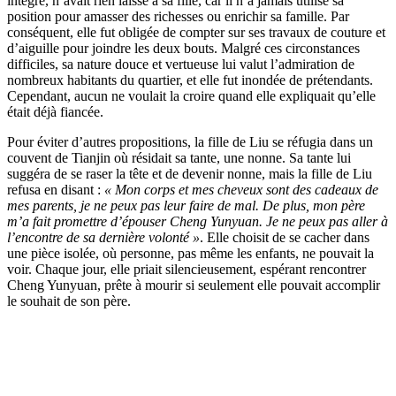
intègre, n’avait rien laissé à sa fille, car il n’a jamais utilisé sa
position pour amasser des richesses ou enrichir sa famille. Par
conséquent, elle fut obligée de compter sur ses travaux de couture et
d’aiguille pour joindre les deux bouts. Malgré ces circonstances
difficiles, sa nature douce et vertueuse lui valut l’admiration de
nombreux habitants du quartier, et elle fut inondée de prétendants.
Cependant, aucun ne voulait la croire quand elle expliquait qu’elle
était déjà fiancée.
Pour éviter d’autres propositions, la fille de Liu se réfugia dans un
couvent de Tianjin où résidait sa tante, une nonne. Sa tante lui
suggéra de se raser la tête et de devenir nonne, mais la fille de Liu
refusa en disant :
« Mon corps et mes cheveux sont des cadeaux de
mes parents, je ne peux pas leur faire de mal. De plus, mon père
m’a fait promettre d’épouser Cheng Yunyuan. Je ne peux pas aller à
l’encontre de sa dernière volonté »
. Elle choisit de se cacher dans
une pièce isolée, où personne, pas même les enfants, ne pouvait la
voir. Chaque jour, elle priait silencieusement, espérant rencontrer
Cheng Yunyuan, prête à mourir si seulement elle pouvait accomplir
le souhait de son père.