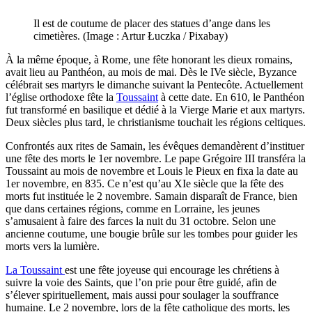
Il est de coutume de placer des statues d’ange dans les
cimetières. (Image : Artur Łuczka / Pixabay)
À la même époque, à Rome, une fête honorant les dieux romains,
avait lieu au Panthéon, au mois de mai. Dès le IVe siècle, Byzance
célébrait ses martyrs le dimanche suivant la Pentecôte. Actuellement
l’église orthodoxe fête la
Toussaint
à cette date. En 610, le Panthéon
fut transformé en basilique et dédié à la Vierge Marie et aux martyrs.
Deux siècles plus tard, le christianisme touchait les régions celtiques.
Confrontés aux rites de Samain, les évêques demandèrent d’instituer
une
fête des morts le 1er novembre. Le pape Grégoire III transféra la
Toussaint au mois de novembre et Louis le Pieux en fixa la date au
1er novembre, en 835. Ce n’est qu’au XIe siècle que la fête des
morts
fut instituée le 2 novembre. Samain disparaît de France, bien
que dans certaines régions, comme en Lorraine, les jeunes
s’amusaient à faire des farces la nuit du 31 octobre. Selon une
ancienne coutume, une bougie brûle sur les tombes pour guider les
morts vers la lumière.
La Toussaint
est une fête joyeuse qui encourage les chrétiens à
suivre la voie des Saints, que l’on prie pour être guidé, afin de
s’élever spirituellement, mais aussi pour soulager la souffrance
humaine. Le 2 novembre, lors de la fête catholique des morts, les