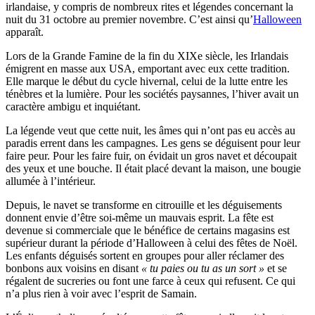
irlandaise, y compris de nombreux rites et légendes concernant la
nuit du 31 octobre au premier novembre. C’est ainsi qu’
Halloween
apparaît.
Lors de la Grande Famine de la fin du XIXe siècle, les Irlandais
émigrent en masse aux USA, emportant avec eux cette tradition.
Elle marque le début du cycle hivernal, celui de la lutte entre les
ténèbres et la lumière. Pour les sociétés paysannes, l’hiver avait un
caractère ambigu et inquiétant.
La légende veut que cette nuit, les âmes qui n’ont pas eu accès au
paradis errent dans les campagnes. Les gens se déguisent pour leur
faire peur. Pour les faire fuir, on évidait un gros navet et découpait
des yeux et une bouche. Il était placé devant la maison, une bougie
allumée à l’intérieur.
Depuis, le navet se transforme en citrouille et les déguisements
donnent envie d’être soi-même un mauvais esprit. La fête est
devenue si commerciale que le bénéfice de certains magasins est
supérieur durant la période d’Halloween à celui des fêtes de Noël.
Les enfants déguisés sortent en groupes pour aller réclamer des
bonbons aux voisins en disant
« tu paies ou tu as un sort »
et se
régalent de sucreries ou font une farce à ceux qui refusent. Ce qui
n’a plus rien à voir avec l’esprit de Samain.