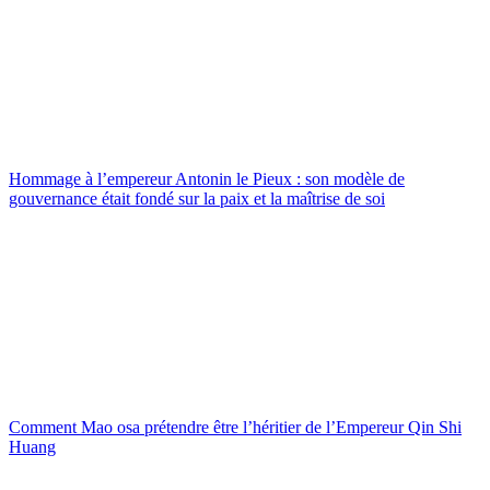
Hommage à l’empereur Antonin le Pieux : son modèle de
gouvernance était fondé sur la paix et la maîtrise de soi
Comment Mao osa prétendre être l’héritier de l’Empereur Qin Shi
Huang