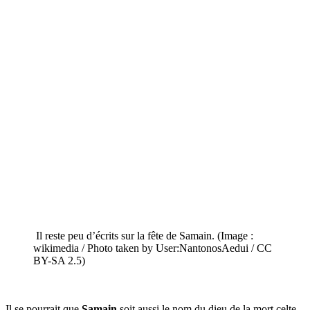
Il reste peu d’écrits sur la fête de Samain. (Image :
wikimedia / Photo taken by User:NantonosAedui / CC
BY-SA 2.5)
Il se pourrait que
Samain
soit aussi le nom du dieu de la mort celte