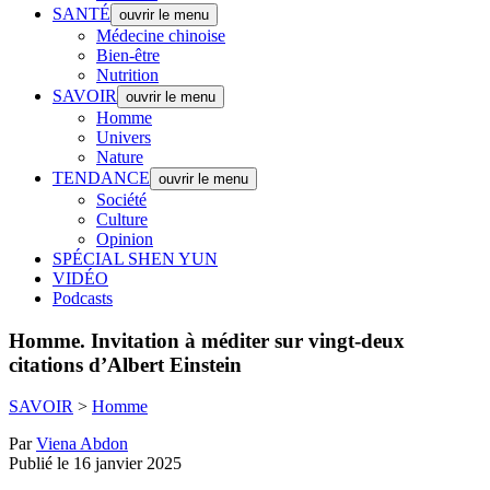
SANTÉ
ouvrir le menu
Médecine chinoise
Bien-être
Nutrition
SAVOIR
ouvrir le menu
Homme
Univers
Nature
TENDANCE
ouvrir le menu
Société
Culture
Opinion
SPÉCIAL SHEN YUN
VIDÉO
Podcasts
Homme.
Invitation à méditer sur vingt-deux
citations d’Albert Einstein
SAVOIR
>
Homme
Par
Viena Abdon
Publié le 16 janvier 2025