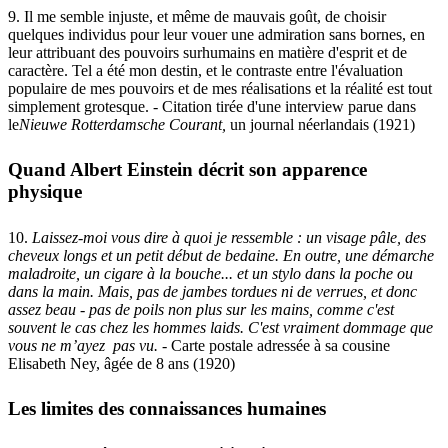
9. Il me semble injuste, et même de mauvais goût, de choisir
quelques individus pour leur vouer une admiration sans bornes, en
leur attribuant des pouvoirs surhumains en matière d'esprit et de
caractère. Tel a été mon destin, et le contraste entre l'évaluation
populaire de mes pouvoirs et de mes réalisations et la réalité est tout
simplement grotesque. - Citation tirée d'une interview parue dans
le
Nieuwe Rotterdamsche Courant
,
un journal néerlandais (1921)
Quand Albert Einstein décrit son apparence
physique
10.
Laissez-moi vous dire à quoi je ressemble : un visage pâle, des
cheveux longs et un petit début de bedaine. En outre, une démarche
maladroite, un cigare à la bouche... et un stylo dans la poche ou
dans la main. Mais, pas de jambes tordues ni de verrues, et donc
assez beau - pas de poils non plus sur les mains, comme c'est
souvent le cas chez les hommes laids. C'est vraiment dommage que
vous ne m’ayez pas vu
.
- Carte postale adressée à sa cousine
Elisabeth Ney, âgée de 8 ans (1920)
Les limites des connaissances humaines