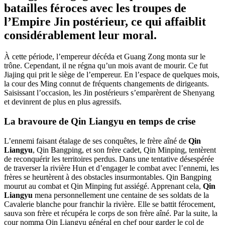
batailles féroces avec les troupes de
l’Empire Jin postérieur, ce qui affaiblit
considérablement leur moral.
À cette période, l’empereur décéda et Guang Zong monta sur le
trône. Cependant, il ne régna qu’un mois avant de mourir. Ce fut
Jiajing qui prit le siège de l’empereur. En l’espace de quelques mois,
la cour des Ming connut de fréquents changements de dirigeants.
Saisissant l’occasion, les Jin postérieurs s’emparèrent de Shenyang
et devinrent de plus en plus agressifs.
La bravoure de
Qin Liangyu
en temps de crise
L’ennemi faisant étalage de ses conquêtes, le frère aîné de
Qin
Liangyu
, Qin Bangping, et son frère cadet, Qin Minping, tentèrent
de reconquérir les territoires perdus. Dans une tentative désespérée
de traverser la rivière Hun et d’engager le combat avec l’ennemi, les
frères se heurtèrent à des obstacles insurmontables. Qin Bangping
mourut au combat et Qin Minping fut assiégé. Apprenant cela,
Qin
Liangyu
mena personnellement une centaine de ses soldats de la
Cavalerie blanche pour franchir la rivière. Elle se battit férocement,
sauva son frère et récupéra le corps de son frère aîné. Par la suite, la
cour nomma Qin Liangyu général en chef pour garder le col de