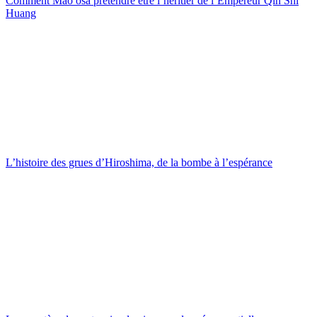
Comment Mao osa prétendre être l’héritier de l’Empereur Qin Shi
Huang
L’histoire des grues d’Hiroshima, de la bombe à l’espérance