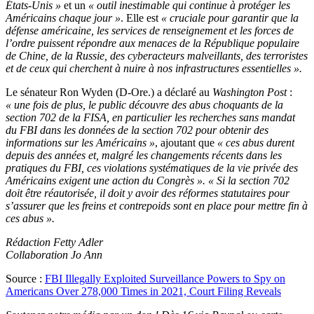
États-Unis »
et un
« outil inestimable qui continue à protéger les
Américains chaque jour »
. Elle est
« cruciale pour garantir que la
défense américaine, les services de renseignement et les forces de
l’ordre puissent répondre aux menaces de la République populaire
de Chine, de la Russie, des cyberacteurs malveillants, des terroristes
et de ceux qui cherchent à nuire à nos infrastructures essentielles ».
Le sénateur Ron Wyden (D-Ore.) a déclaré au
Washington Post
:
« une fois de plus, le public découvre des abus choquants de la
section 702 de la FISA, en particulier les recherches sans mandat
du FBI dans les données de la section 702 pour obtenir des
informations sur les Américains »
, ajoutant que
« ces abus durent
depuis des années et, malgré les changements récents dans les
pratiques du FBI, ces violations systématiques de la vie privée des
Américains exigent une action du Congrès ». « Si la section 702
doit être réautorisée, il doit y avoir des réformes statutaires pour
s’assurer que les freins et contrepoids sont en place pour mettre fin à
ces abus ».
Rédaction Fetty Adler
Collaboration Jo Ann
Source :
FBI Illegally Exploited Surveillance Powers to Spy on
Americans Over 278,000 Times in 2021, Court Filing Reveals