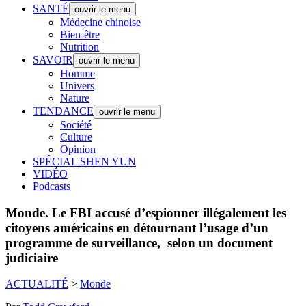
SANTÉ
ouvrir le menu
Médecine chinoise
Bien-être
Nutrition
SAVOIR
ouvrir le menu
Homme
Univers
Nature
TENDANCE
ouvrir le menu
Société
Culture
Opinion
SPÉCIAL SHEN YUN
VIDÉO
Podcasts
Monde.
Le FBI accusé d’espionner illégalement les
citoyens américains en détournant l’usage d’un
programme de surveillance, selon un document
judiciaire
ACTUALITÉ
>
Monde