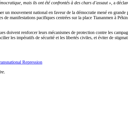
mocratique, mais ils ont été confrontés à des chars d’assaut »,
a déclar
mer un mouvement national en faveur de la démocratie mené en grande par
ines de manifestations pacifiques centrées sur la place Tiananmen à Pékin,
ques doivent renforcer leurs mécanismes de protection contre les campagn
ier les impératifs de sécurité et les libertés civiles, et éviter de stigm
ransnational Repression
re.