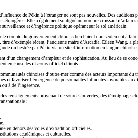
d’influence de Pékin à l’étranger ne sont pas nouvelles. Des auditions 
ions étrangères. Elle a également souligné un nombre croissant d’affaires
e surveillance et d’ingérence politique opérant sur le sol américain.
le compte du gouvernement chinois cherchaient non seulement à faire pres
 À titre d’exemple récent, l’ancienne maire d’Arcadia, Eileen Wang, a 
gande orchestrée par Pékin via un site d’information en langue chinoise,
ent d’un changement d’ampleur et de sophistication. Au lieu de se conc
t en cause les discours officiel chinois.
s communautés chinoises d’outre-mer comme des acteurs importants du tra
tiques et favoriser l’émergence de personnalités influentes favorables aux 
n ou à de l’ingérence.
r des renseignements provenant de sources ouvertes, des témoignages de v
ransnationale :
A.
ne.
ne en dehors des voies d’extradition officielles.
titutions académiques et culturelles.