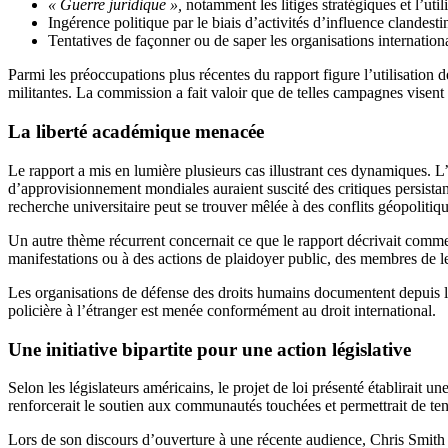
« Guerre juridique »,
notamment les litiges stratégiques et l’util
Ingérence politique par le biais d’activités d’influence clandesti
Tentatives de façonner ou de saper les organisations internationa
Parmi les préoccupations plus récentes du rapport figure l’utilisation 
militantes. La commission a fait valoir que de telles campagnes visent à
La liberté académique menacée
Le rapport a mis en lumière plusieurs cas illustrant ces dynamiques. L
d’approvisionnement mondiales auraient suscité des critiques persistan
recherche universitaire peut se trouver mêlée à des conflits géopolitiqu
Un autre thème récurrent concernait ce que le rapport décrivait com
manifestations ou à des actions de plaidoyer public, des membres de le
Les organisations de défense des droits humains documentent depuis long
policière à l’étranger est menée conformément au droit international.
Une initiative bipartite pour une action législative
Selon les législateurs américains, le projet de loi présenté établirait un
renforcerait le soutien aux communautés touchées et permettrait de ten
Lors de son discours d’ouverture à une récente audience, Chris Smith a