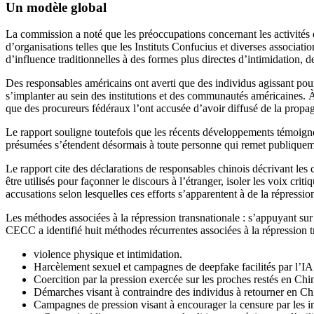
Un modèle global
La commission a noté que les préoccupations concernant les activités 
d’organisations telles que les Instituts Confucius et diverses associat
d’influence traditionnelles à des formes plus directes d’intimidation, d
Des responsables américains ont averti que des individus agissant pour 
s’implanter au sein des institutions et des communautés américaines.
que des procureurs fédéraux l’ont accusée d’avoir diffusé de la propa
Le rapport souligne toutefois que les récents développements témoign
présumées s’étendent désormais à toute personne qui remet publiquemen
Le rapport cite des déclarations de responsables chinois décrivant le
être utilisés pour façonner le discours à l’étranger, isoler les voix cri
accusations selon lesquelles ces efforts s’apparentent à de la répressio
Les méthodes associées à la répression transnationale : s’appuyant su
CECC a identifié huit méthodes récurrentes associées à la répression t
violence physique et intimidation.
Harcèlement sexuel et campagnes de deepfake facilités par l’I
Coercition par la pression exercée sur les proches restés en Chi
Démarches visant à contraindre des individus à retourner en Chi
Campagnes de pression visant à encourager la censure par les ins