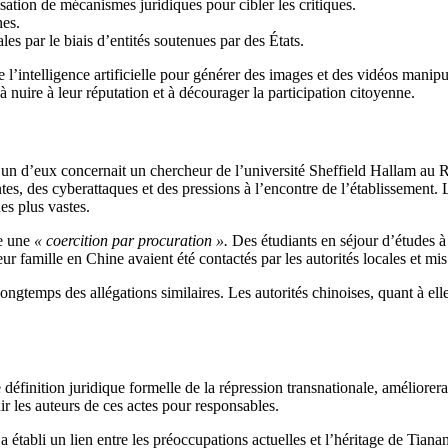
isation de mécanismes juridiques pour cibler les critiques.
nes.
les par le biais d’entités soutenues par des États.
de l’intelligence artificielle pour générer des images et des vidéos manip
 nuire à leur réputation et à décourager la participation citoyenne.
’un d’eux concernait un chercheur de l’université Sheffield Hallam au R
tes, des cyberattaques et des pressions à l’encontre de l’établissement.
es plus vastes.
me une
« coercition par procuration ».
Des étudiants en séjour d’études à 
ur famille en Chine avaient été contactés par les autorités locales et m
temps des allégations similaires. Les autorités chinoises, quant à elles
e définition juridique formelle de la répression transnationale, améliorerai
ir les auteurs de ces actes pour responsables.
 établi un lien entre les préoccupations actuelles et l’héritage de Tian