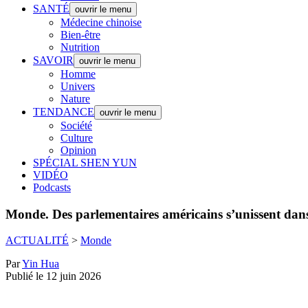
SANTÉ
ouvrir le menu
Médecine chinoise
Bien-être
Nutrition
SAVOIR
ouvrir le menu
Homme
Univers
Nature
TENDANCE
ouvrir le menu
Société
Culture
Opinion
SPÉCIAL SHEN YUN
VIDÉO
Podcasts
Monde.
Des parlementaires américains s’unissent dans 
ACTUALITÉ
>
Monde
Par
Yin Hua
Publié le 12 juin 2026