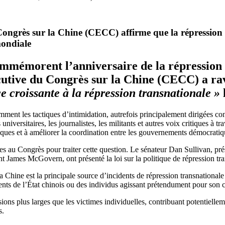
ngrès sur la Chine (CECC) affirme que la répression t
mondiale
ommémorent l’anniversaire de la répression
tive du Congrès sur la Chine (CECC) a raviv
e croissante à la répression transnationale »
ment les tactiques d’intimidation, autrefois principalement dirigées co
 universitaires, les journalistes, les militants et autres voix critiques à
iques et à améliorer la coordination entre les gouvernements démocratiq
ites au Congrès pour traiter cette question. Le sénateur Dan Sullivan, p
ant James McGovern, ont présenté la loi sur la politique de répression 
 Chine est la principale source d’incidents de répression transnational
nts de l’État chinois ou des individus agissant prétendument pour son 
ions plus larges que les victimes individuelles, contribuant potentiellem
s.