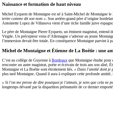
Naissance et formation de haut niveau
Michel Eyquem de Montaigne est né à Saint-Michel de Montaigne le 28
tertre comme dit son nom »
. Son arrière-grand père d’origine bordelai
Antoinette Lopez de Villanova vient d’une riche famille juive espagn
Le père de Montaigne Pierre Eyquem, un éminent magistrat, entend don
Virgile. Un précepteur venu d’Allemagne s’adresse au jeune Montaigne
l’immersion devait être totale. En conséquence Montaigne parvint à pa
Michel de Montaigne et Étienne de La Boétie : une ami
C’est au collège de Guyenne à
Bordeaux
que Montaigne étudie pour en
rencontre un autre magistrat, poète et écrivain de trois ans son aîné, 
Montaigne et La Boétie sont étroitement liés.
« Dans l’amitié dont je p
plus tard Montaigne. Quand il aura à expliquer cette profonde amitié, i
« Si l’on me presse de dire pourquoi je l’aimais, je sens que cela ne p
longtemps dévasté par la disparition prématurée de ce dernier emporté