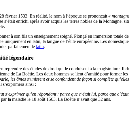
 février 1533. En réalité, le nom à l’époque se prononçait
« montagn
se s’était enrichi après avoir acquis les terres nobles de la Montagne, si
ole.
ner à son fils un enseignement soigné. Plongé en immersion totale de l
 uniquement en latin, la langue de l’élite européenne. Les domestiques
rler parfaitement le
latin
.
tié légendaire
treprendre des études de droit qui le conduisent à la magistrature. Il 
Étienne de La Boétie. Les deux hommes se lient d’amitié pour former les 
arle, les âmes s’unissent et se confondent de façon si complète qu’elles e
l s’exprimera ainsi :
eut s’exprimer qu’en répondant : parce que c’était lui, parce que c’étai
 par la maladie le 18 août 1563. La Boétie n’avait que 32 ans.