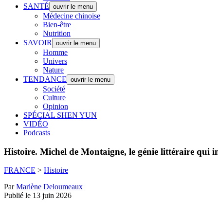
SANTÉ
ouvrir le menu
Médecine chinoise
Bien-être
Nutrition
SAVOIR
ouvrir le menu
Homme
Univers
Nature
TENDANCE
ouvrir le menu
Société
Culture
Opinion
SPÉCIAL SHEN YUN
VIDÉO
Podcasts
Histoire.
Michel de Montaigne, le génie littéraire qui i
FRANCE
>
Histoire
Par
Marlène Deloumeaux
Publié le 13 juin 2026