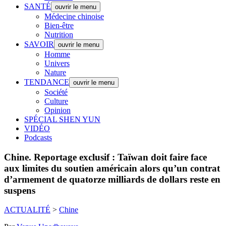
SANTÉ
ouvrir le menu
Médecine chinoise
Bien-être
Nutrition
SAVOIR
ouvrir le menu
Homme
Univers
Nature
TENDANCE
ouvrir le menu
Société
Culture
Opinion
SPÉCIAL SHEN YUN
VIDÉO
Podcasts
Chine.
Reportage exclusif : Taïwan doit faire face
aux limites du soutien américain alors qu’un contrat
d’armement de quatorze milliards de dollars reste en
suspens
ACTUALITÉ
>
Chine