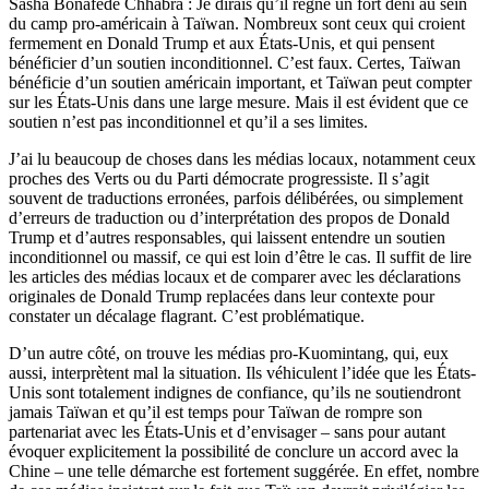
Sasha Bonafede Chhabra : Je dirais qu’il règne un fort déni au sein
du camp pro-américain à Taïwan. Nombreux sont ceux qui croient
fermement en Donald Trump et aux États-Unis, et qui pensent
bénéficier d’un soutien inconditionnel. C’est faux. Certes, Taïwan
bénéficie d’un soutien américain important, et Taïwan peut compter
sur les États-Unis dans une large mesure. Mais il est évident que ce
soutien n’est pas inconditionnel et qu’il a ses limites.
J’ai lu beaucoup de choses dans les médias locaux, notamment ceux
proches des Verts ou du Parti démocrate progressiste. Il s’agit
souvent de traductions erronées, parfois délibérées, ou simplement
d’erreurs de traduction ou d’interprétation des propos de Donald
Trump et d’autres responsables, qui laissent entendre un soutien
inconditionnel ou massif, ce qui est loin d’être le cas. Il suffit de lire
les articles des médias locaux et de comparer avec les déclarations
originales de Donald Trump replacées dans leur contexte pour
constater un décalage flagrant. C’est problématique.
D’un autre côté, on trouve les médias pro-Kuomintang, qui, eux
aussi, interprètent mal la situation. Ils véhiculent l’idée que les États-
Unis sont totalement indignes de confiance, qu’ils ne soutiendront
jamais Taïwan et qu’il est temps pour Taïwan de rompre son
partenariat avec les États-Unis et d’envisager – sans pour autant
évoquer explicitement la possibilité de conclure un accord avec la
Chine – une telle démarche est fortement suggérée. En effet, nombre