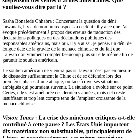
suspension des ventes d’armes américaines. Que
vouliez-vous dire par là ?
Sasha Bonafede Chhabra : Concernant la question du déni
taïwanais, il y a de nombreux aspects à ce déni : il y a ce que j’ai
évoqué précédemment à propos des erreurs de traduction des
déclarations politiques ou des déclarations publiques des
responsables américains, mais oui, il y a aussi, je pense, un déni de
longue date de la gravité de la menace chinoise et du fait que
Taïwan doit vraiment compter beaucoup plus sur elle-même afin de
garantir le soutien américain.
Le soutien américain ne viendra pas si Taïwan n’est pas en mesure
de dissuader suffisamment la Chine et de se défendre lors des
premières phases d’une attaque, ou face à diverses situations
ambiguës qui pourraient survenir. La situation a évolué sur ce point.
Certes, elle s’est améliorée ces dernières années, mais cela reste
insuffisant et trop lent compte tenu de l’ampleur croissante de la
menace chinoise.
Vision Times
: La crise des minéraux critiques a-t-elle
contribué à cette pause ? Les États-Unis importent
dix matériaux non substituables, principalement de
Chine, et paradoxalement, ces mêmes matériaux