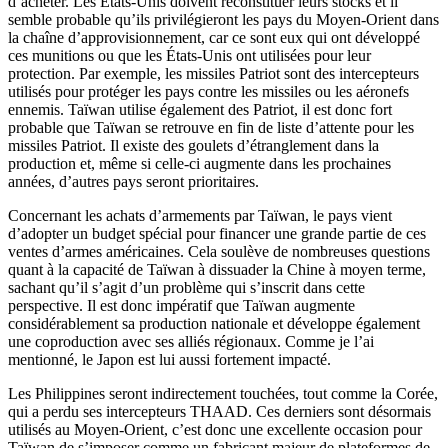
d’acheter. Les États-Unis doivent reconstituer leurs stocks et il
semble probable qu’ils privilégieront les pays du Moyen-Orient dans
la chaîne d’approvisionnement, car ce sont eux qui ont développé
ces munitions ou que les États-Unis ont utilisées pour leur
protection. Par exemple, les missiles Patriot sont des intercepteurs
utilisés pour protéger les pays contre les missiles ou les aéronefs
ennemis. Taïwan utilise également des Patriot, il est donc fort
probable que Taïwan se retrouve en fin de liste d’attente pour les
missiles Patriot. Il existe des goulets d’étranglement dans la
production et, même si celle-ci augmente dans les prochaines
années, d’autres pays seront prioritaires.
Concernant les achats d’armements par Taïwan, le pays vient
d’adopter un budget spécial pour financer une grande partie de ces
ventes d’armes américaines. Cela soulève de nombreuses questions
quant à la capacité de Taïwan à dissuader la Chine à moyen terme,
sachant qu’il s’agit d’un problème qui s’inscrit dans cette
perspective. Il est donc impératif que Taïwan augmente
considérablement sa production nationale et développe également
une coproduction avec ses alliés régionaux. Comme je l’ai
mentionné, le Japon est lui aussi fortement impacté.
Les Philippines seront indirectement touchées, tout comme la Corée,
qui a perdu ses intercepteurs THAAD. Ces derniers sont désormais
utilisés au Moyen-Orient, c’est donc une excellente occasion pour
Taïwan de s’imposer comme un fabricant majeur de plateformes de