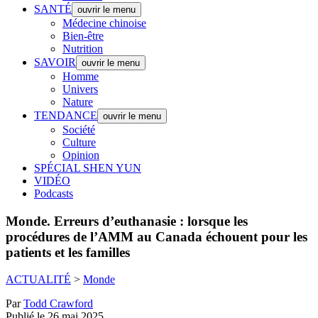
SANTÉ
ouvrir le menu
Médecine chinoise
Bien-être
Nutrition
SAVOIR
ouvrir le menu
Homme
Univers
Nature
TENDANCE
ouvrir le menu
Société
Culture
Opinion
SPÉCIAL SHEN YUN
VIDÉO
Podcasts
Monde.
Erreurs d’euthanasie : lorsque les
procédures de l’AMM au Canada échouent pour les
patients et les familles
ACTUALITÉ
>
Monde
Par
Todd Crawford
Publié le 26 mai 2025