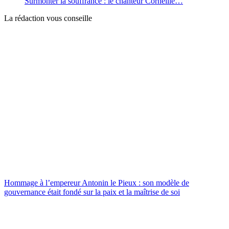
Surmonter la souffrance : le chanteur Corneille…
La rédaction vous conseille
Hommage à l’empereur Antonin le Pieux : son modèle de
gouvernance était fondé sur la paix et la maîtrise de soi