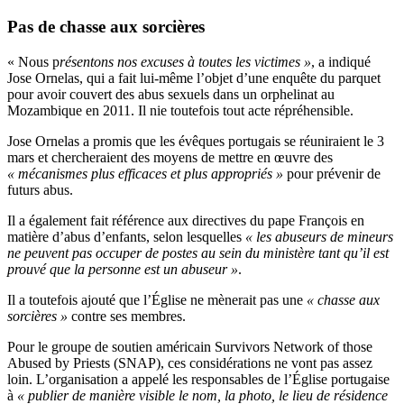
Pas de chasse aux sorcières
« Nous p
résentons nos excuses à toutes les victimes »
, a indiqué
Jose Ornelas, qui a fait lui-même l’objet d’une enquête du parquet
pour avoir couvert des abus sexuels dans un orphelinat au
Mozambique en 2011. Il nie toutefois tout acte répréhensible.
Jose Ornelas a promis que les évêques portugais se réuniraient le 3
mars et chercheraient des moyens de mettre en œuvre des
« mécanismes plus efficaces et plus appropriés »
pour prévenir de
futurs abus.
Il a également fait référence aux directives du pape François en
matière d’abus d’enfants, selon lesquelles
« les abuseurs de mineurs
ne peuvent pas occuper de postes au sein du ministère tant qu’il est
prouvé que la personne est un abuseur »
.
Il a toutefois ajouté que l’Église ne mènerait pas une
« chasse aux
sorcières »
contre ses membres.
Pour le groupe de soutien américain Survivors Network of those
Abused by Priests (SNAP), ces considérations ne vont pas assez
loin. L’organisation a appelé les responsables de l’Église portugaise
à
« publier de manière visible le nom, la photo, le lieu de résidence