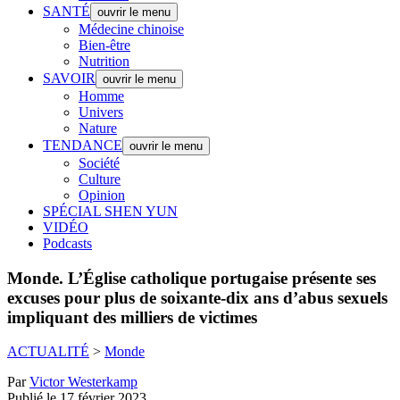
SANTÉ
ouvrir le menu
Médecine chinoise
Bien-être
Nutrition
SAVOIR
ouvrir le menu
Homme
Univers
Nature
TENDANCE
ouvrir le menu
Société
Culture
Opinion
SPÉCIAL SHEN YUN
VIDÉO
Podcasts
Monde.
L’Église catholique portugaise présente ses
excuses pour plus de soixante-dix ans d’abus sexuels
impliquant des milliers de victimes
ACTUALITÉ
>
Monde
Par
Victor Westerkamp
Publié le 17 février 2023