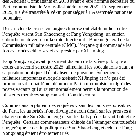
des Anciens Combattants en 2018 avant d’être nommé secrétaire du
Parti communiste de Mongolie-Intérieure en 2022. En septembre
2025, il a été transféré à Pékin pour siéger à l’Assemblée nationale
populaire.
Des articles de presse en langue chinoise ont établi un lien entre
l’enquête visant Sun Shaocheng et Fang Yongxiang, un ancien
subordonné devenu par la suite directeur du Bureau général de la
Commission militaire centrale (CMC), l’organe qui commande les
forces armées chinoises et est présidé par Xi Jinping.
Fang Yongxiang avait quasiment disparu de la scène publique au
cours du second semestre 2025, alimentant les spéculations quant à
sa position politique. Il était absent de plusieurs événements
militaires importants auxquels assistait Xi Jinping et n’a pas été
promu lors du quatrième plénum du Parti communiste, malgré des
postes vacants qui auraient normalement permis la promotion de
plusieurs membres suppléants du Comité central.
Comme dans la plupart des enquêtes visant les hauts responsables
du Parti, les autorités n’ont divulgué aucun détail sur les preuves à
charge contre Sun Shaocheng ni sur les faits précis faisant l’objet de
l’enquête. Certains commentateurs chinois de l’étranger ont toutefois
suggéré que le destin politique de Sun Shaocheng et celui de Fang
Yongxiang étaient étroitement liés.