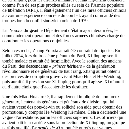
comme l’un de ses plus proches alliés au sein de l’Armée populaire
de libération (APL). Il était également l’un des rares officiers chinois
à avoir une expérience concrète du combat, ayant commandé des
troupes lors du conflit sino-vietnamien de 1979.
Liu Youxia dirigeait le Département d’état-major interarmées, le
commandement opérationnel des forces armées chinoises chargé de
coordonner les opérations conjointes.
Selon ces récits, Zhang Youxia aurait été contraint de riposter. En
juillet 2024, lors du troisième plénum du Parti, Xi Jinping serait
tombé malade et aurait été hospitalisé. Avec le soutien des anciens
du Parti, des descendants
« princes héritiers »
de la génération
révolutionnaire et de généraux de haut rang, Zhang aurait obtenu
des preuves de corruption grave visant Miao Hua et He Weidong,
puis aurait fait pression sur Xi Jinping pour qu’il agisse. Xi n’aurait
eu d’autre choix que d’accepter de les destituer.
Une fois Miao Hua arrêté, il a rapidement impliqué de nombreux
généraux, lieutenants généraux et généraux de division qui lui
avaient versé des pots-de-vin ou sollicité son aide pour obtenir des
promotions, y compris He Weidong lui-même. Cela a déclenché une
vague d’arrestations parmi les officiers supérieurs. Les officiers qui
avaient bâti leur carrière sous la protection de Xi Jinping, un groupe
parfois qualifié d’
« armée de Xi »
, ont été purgés par vagues