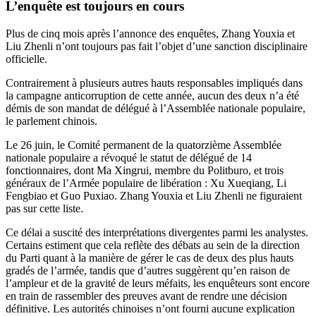
L’enquête est toujours en cours
Plus de cinq mois après l’annonce des enquêtes, Zhang Youxia et
Liu Zhenli n’ont toujours pas fait l’objet d’une sanction disciplinaire
officielle.
Contrairement à plusieurs autres hauts responsables impliqués dans
la campagne anticorruption de cette année, aucun des deux n’a été
démis de son mandat de délégué à l’Assemblée nationale populaire,
le parlement chinois.
Le 26 juin, le Comité permanent de la quatorzième Assemblée
nationale populaire a révoqué le statut de délégué de 14
fonctionnaires, dont Ma Xingrui, membre du Politburo, et trois
généraux de l’Armée populaire de libération : Xu Xueqiang, Li
Fengbiao et Guo Puxiao. Zhang Youxia et Liu Zhenli ne figuraient
pas sur cette liste.
Ce délai a suscité des interprétations divergentes parmi les analystes.
Certains estiment que cela reflète des débats au sein de la direction
du Parti quant à la manière de gérer le cas de deux des plus hauts
gradés de l’armée, tandis que d’autres suggèrent qu’en raison de
l’ampleur et de la gravité de leurs méfaits, les enquêteurs sont encore
en train de rassembler des preuves avant de rendre une décision
définitive. Les autorités chinoises n’ont fourni aucune explication