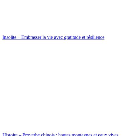
Insolite – Embrasser la vie avec gratitude et résilience
Histoire – Proverbe chinois : hautes montagnes et eaux vives