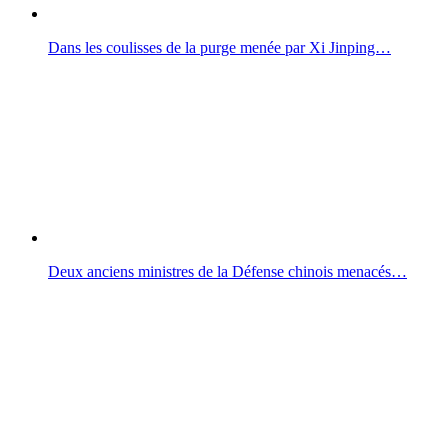
Dans les coulisses de la purge menée par Xi Jinping…
Deux anciens ministres de la Défense chinois menacés…