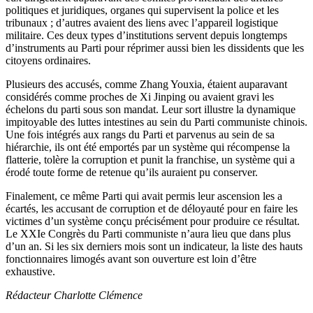
politiques et juridiques, organes qui supervisent la police et les
tribunaux ; d’autres avaient des liens avec l’appareil logistique
militaire. Ces deux types d’institutions servent depuis longtemps
d’instruments au Parti pour réprimer aussi bien les dissidents que les
citoyens ordinaires.
Plusieurs des accusés, comme Zhang Youxia, étaient auparavant
considérés comme proches de Xi Jinping ou avaient gravi les
échelons du parti sous son mandat. Leur sort illustre la dynamique
impitoyable des luttes intestines au sein du Parti communiste chinois.
Une fois intégrés aux rangs du Parti et parvenus au sein de sa
hiérarchie, ils ont été emportés par un système qui récompense la
flatterie, tolère la corruption et punit la franchise, un système qui a
érodé toute forme de retenue qu’ils auraient pu conserver.
Finalement, ce même Parti qui avait permis leur ascension les a
écartés, les accusant de corruption et de déloyauté pour en faire les
victimes d’un système conçu précisément pour produire ce résultat.
Le XXIe Congrès du Parti communiste n’aura lieu que dans plus
d’un an. Si les six derniers mois sont un indicateur, la liste des hauts
fonctionnaires limogés avant son ouverture est loin d’être
exhaustive.
Rédacteur Charlotte Clémence