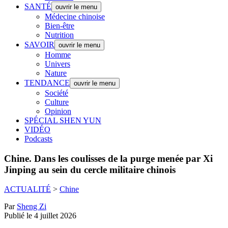
SANTÉ
ouvrir le menu
Médecine chinoise
Bien-être
Nutrition
SAVOIR
ouvrir le menu
Homme
Univers
Nature
TENDANCE
ouvrir le menu
Société
Culture
Opinion
SPÉCIAL SHEN YUN
VIDÉO
Podcasts
Chine.
Dans les coulisses de la purge menée par Xi
Jinping au sein du cercle militaire chinois
ACTUALITÉ
>
Chine
Par
Sheng Zi
Publié le 4 juillet 2026