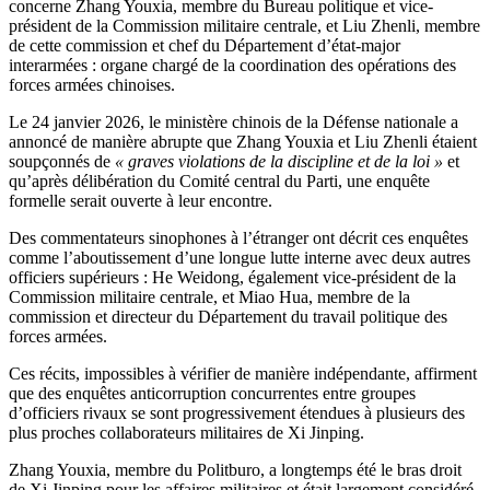
concerne Zhang Youxia, membre du Bureau politique et vice-
président de la Commission militaire centrale, et Liu Zhenli, membre
de cette commission et chef du Département d’état-major
interarmées : organe chargé de la coordination des opérations des
forces armées chinoises.
Le 24 janvier 2026, le ministère chinois de la Défense nationale a
annoncé de manière abrupte que Zhang Youxia et Liu Zhenli étaient
soupçonnés de
« graves violations de la discipline et de la loi »
et
qu’après délibération du Comité central du Parti, une enquête
formelle serait ouverte à leur encontre.
Des commentateurs sinophones à l’étranger ont décrit ces enquêtes
comme l’aboutissement d’une longue lutte interne avec deux autres
officiers supérieurs : He Weidong, également vice-président de la
Commission militaire centrale, et Miao Hua, membre de la
commission et directeur du Département du travail politique des
forces armées.
Ces récits, impossibles à vérifier de manière indépendante, affirment
que des enquêtes anticorruption concurrentes entre groupes
d’officiers rivaux se sont progressivement étendues à plusieurs des
plus proches collaborateurs militaires de Xi Jinping.
Zhang Youxia, membre du Politburo, a longtemps été le bras droit
de Xi Jinping pour les affaires militaires et était largement considéré